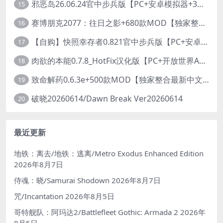
邪恶岛26.06.24官中步兵版【PC+安卓模拟器+3D大型生存/动作ACT/开放世界】/Wicked Island【7.53G】
15
赛博朋克2077：往日之影+680款MOD【独家整合最新中文MOD管理器+在线下载1.7万N网MOD】/Cyberpunk 2077 Ver2.31 MOD V2025.11.8
16
【自购】快照幸存者0.821官中步兵版【PC+安卓模拟器+肉鸽生存SLG/盗摄/偷拍】/Snapshot Survivor【643M】
17
肉欲的本能0.7.8_HotFix汉化版【PC+开放世界ACT/大作/UE5超高画质/扶她+超级存档】/Carnal Instinct【7.3G】
18
致命解药0.6.3e+500款MOD【独家整合最新中文MOD管理器+在线下载N网全部MOD】/The Killing Antidote Ver0.6.3e MOD Ver2026.3.12
19
破晓20260614/Dawn Break Ver20260614
20
最近更新
地铁：离去/地铁：逃离/Metro Exodus Enhanced Edition
2026年8月7日
侍魂：晓/Samurai Shodown
2026年8月7日
咒/Incantation
2026年8月5日
哥特舰队：阿玛达2/Battlefleet Gothic: Armada 2
2026年