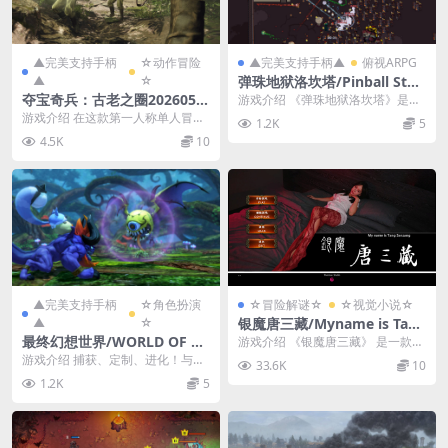
▲完美支持手柄
☆动作冒险
▲完美支持手柄▲
俯视ARPG
▲
☆
弹珠地狱洛坎塔/Pinball Stor
m: Lokanta
夺宝奇兵：古老之圈2026051
游戏介绍 《弹珠地狱洛坎塔》是一
2/Indiana Jones and the Gr
款结合了Roguelike和弹珠玩法的RP
游戏介绍 在这款第一人称单人冒险
1.2K
5
G游戏...
eat Circle Ver20260512
游戏中，探索历史上最伟大的谜团
4.5K
10
之一吧。1937年...
▲完美支持手柄
☆角色扮演
☆冒险解谜☆
☆视觉小说☆
▲
☆
银魔唐三藏/Myname is Tang
Sanzang
最终幻想世界/WORLD OF FI
游戏介绍 《银魔唐三藏》 是一款真
NAL FANTASY
人视频互动游戏。 故事紧接前作
游戏介绍 捕获、定制、进化！与莲
33.6K
10
（请做coser...
恩和朗恩姐弟俩一起在格利摩尔大
1.2K
5
陆探险，重新发现他...