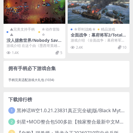
▲完美支持手柄
☆动作冒险
☆即时战略☆
精品游戏
▲
☆
全面战争：幕府将军2/Total
War:Shogun 2
没人拯救世界/Nobody Saves
游戏介绍 《全面战争：幕府将军
the World
2》的游戏时代设定在十五世纪的日
游戏介绍 在这个由《墨西哥英雄大
2.4K
10
本战国时代，这个时...
混战》的创作团队带来的全新动作
1.4K
5
角色扮演游戏中，你...
拥有手柄必下游戏合集
手柄完美适配游戏大礼包
(1034)
下载排行榜
黑神话W空1.0.21.23831真正完全破J版/Black Myth Wukong Ver1.0.21.23831
1
剑星+MOD整合包500多款【独家整合最新中文MOD管理器+可直连N网下载2000+MOD+集成CNS一键换肤】/Stellar Blade MOD Ver2026.5.18
2
【自购】驯兽师：恐龙之王20260710官中步兵版+全DLC【PC+安卓模拟器+3D大型生存SLG/动作冒险】/Tamer: King of Dinosaurs【19.6G】