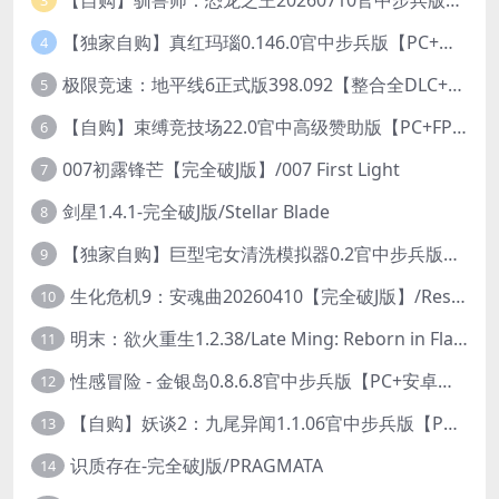
3
【独家自购】真红玛瑙0.146.0官中步兵版【PC+安卓模拟器+ACT神作+存档+作弊】/纯净的红玛瑙/Pure Onyx【3.14G】
4
极限竞速：地平线6正式版398.092【整合全DLC+614辆车存档】/Forza Horizon 6
5
【自购】束缚竞技场22.0官中高级赞助版【PC+FPS枪战射击/ACT动作/捏人/团队】/Bondage Arena Premium【43.7G】
6
007初露锋芒【完全破J版】/007 First Light
7
剑星1.4.1-完全破J版/Stellar Blade
8
【独家自购】巨型宅女清洗模拟器0.2官中步兵版【PC+安卓模拟器+3D互动SLG/开放世界/2026.6.6日新作】/巨人老婆清洗模拟器/Giant Waifu Wash Simulator【3G】
9
生化危机9：安魂曲20260410【完全破J版】/Resident Evil Requiem 9
10
明末：欲火重生1.2.38/Late Ming: Reborn in Flames
11
性感冒险 - 金银岛0.8.6.8官中步兵版【PC+安卓模拟器+3D生存冒险/开放世界/精品沙盒/扶她】/ Sensual Adventures - Treasure Island【9.3G】
12
【自购】妖谈2：九尾异闻1.1.06官中步兵版【PC+安卓模拟器+植物大战僵尸H版+塔防SLG】/Yokai Art 2- Tales of the Nine-Tails【4.13G】
13
识质存在-完全破J版/PRAGMATA
14