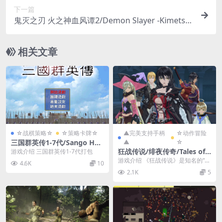
下一篇
鬼灭之刃 火之神血风谭2/Demon Slayer -Kimetsu
no Yaiba- The Hinokami Chronicles 2
相关文章
☆战棋策略☆
☆策略卡牌☆
▲完美支持手柄
☆动作冒险
三国群英传1-7代/Sango Her
▲
☆
ose 1-7
狂战传说/绯夜传奇/Tales of
游戏介绍 三国群英传1-7代打包
Berseria
游戏介绍 《狂战传说》是知名的“传
4.6K
10
说”系列游戏中的其中一部。本作的
2.1K
5
主人公贝露贝特...