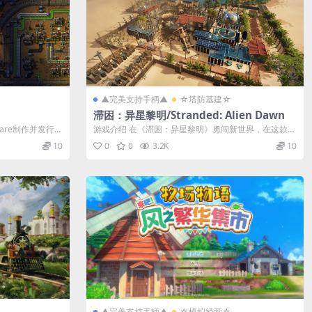
▲完美支持手柄▲
☆塔防基建☆
滞困：异星黎明/Stranded: Alien Dawn
ware制作并发行的
游戏介绍 在《滞困：异星黎明》勇闯新世界，在这款行
星生存模拟游戏中，您将掌握一个...
10
0
0
3.2K
10
▲完美支持手柄▲
☆模拟经营☆