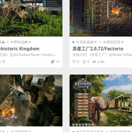
柄▲
☆即时战略☆
☆塔防基建☆
☆模拟经营☆
istoric Kingdom
异星工厂2.0.72/Factorio
》是由Shadow Raven Studios厂
游戏介绍 《异星工厂》由Wube Soft
一款策略游戏。游戏...
3.7K
10
0
0
4.6K
柄▲
☆动作冒险☆
▲完美支持手柄▲
☆模拟经营☆