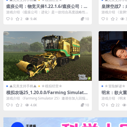
瘟疫公司：物竞天择1.22.1.6/瘟疫公司：进
皇牌空战7：未
化/Plague Inc: Evolved
7: SKIES U
游戏介绍 《瘟疫公司：进化》是一款结合高度战略性和
游戏介绍 《皇牌
高度真实性的全新模拟游戏。在游...
dai推出的空战射击
0
2
9.4K
10
0
2
▲完美支持手柄▲
☆模拟经营☆
☆冒险解谜☆
模拟农场25_1.20.0.0/Farming Simulator
明末：欲火重生1.
25
n in Flames
游戏介绍 《Farming Simulator 25》邀请你加入回报丰
游戏介绍 《明
厚的农场生...
觉小说游戏。 在游
0
2
4.6K
10
6
22