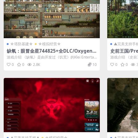
☆塔防基建☆
☆模拟经营☆
▲完美支持手
缺氧：眼冒金星744825+全DLC/Oxygen
史前王国/Preh
Not Included
游戏介绍 《缺氧》是由开发过《饥荒》的Klei Entertai
游戏介绍 《史前王国
nment所制作...
商制作的一款...
0
0
2.8K
10
0
0
▲完美支持手柄▲
☆模拟经营☆
▲完美支持手