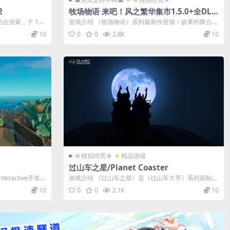
2
牧场物语 来吧！风之繁华集市1.5.0+全DL
C/STORY OF SEASONS: Grand Bazaar
企业家，于 19
游戏介绍 《牧场物语》系列最新作登场！故事的舞台是
微风吹拂的小镇“煦风镇”。你可...
10
0
0
2.8K
10
☆模拟经营☆
精品游戏
过山车之星/Planet Coaster
eractive开发A
游戏介绍 《过山车之星》是《过山车大亨》系列原制作
工作室Frontier Dev...
10
0
0
2.1K
10