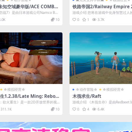
知空域豪华版/ACE COMBAT
铁路帝国2/Railway Empire 
NKNOWN Deluxe Edition
空战7》是由日本游戏公司Namco Ban
游戏介绍 您将在游戏中化身智慧过人的
类...
世纪初期接管一家小型铁路公...
3.0K
10
0
1
3.7K
☆模拟经营☆
☆动作冒险☆
☆模拟经营☆
2.38/Late Ming: Rebor
木筏求生/Raft
末：欲火重生》是一款2D开放世界的视
游戏介绍 《木筏生存》是由Redbeet Int
戏中，你将扮...
xolot...
311.1K
10
0
4
6.4K