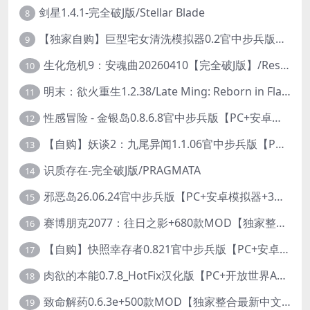
剑星1.4.1-完全破J版/Stellar Blade
8
【独家自购】巨型宅女清洗模拟器0.2官中步兵版【PC+安卓模拟器+3D互动SLG/开放世界/2026.6.6日新作】/巨人老婆清洗模拟器/Giant Waifu Wash Simulator【3G】
9
生化危机9：安魂曲20260410【完全破J版】/Resident Evil Requiem 9
10
明末：欲火重生1.2.38/Late Ming: Reborn in Flames
11
性感冒险 - 金银岛0.8.6.8官中步兵版【PC+安卓模拟器+3D生存冒险/开放世界/精品沙盒/扶她】/ Sensual Adventures - Treasure Island【9.3G】
12
【自购】妖谈2：九尾异闻1.1.06官中步兵版【PC+安卓模拟器+植物大战僵尸H版+塔防SLG】/Yokai Art 2- Tales of the Nine-Tails【4.13G】
13
识质存在-完全破J版/PRAGMATA
14
邪恶岛26.06.24官中步兵版【PC+安卓模拟器+3D大型生存/动作ACT/开放世界】/Wicked Island【7.53G】
15
赛博朋克2077：往日之影+680款MOD【独家整合最新中文MOD管理器+在线下载1.7万N网MOD】/Cyberpunk 2077 Ver2.31 MOD V2025.11.8
16
【自购】快照幸存者0.821官中步兵版【PC+安卓模拟器+肉鸽生存SLG/盗摄/偷拍】/Snapshot Survivor【643M】
17
肉欲的本能0.7.8_HotFix汉化版【PC+开放世界ACT/大作/UE5超高画质/扶她+超级存档】/Carnal Instinct【7.3G】
18
致命解药0.6.3e+500款MOD【独家整合最新中文MOD管理器+在线下载N网全部MOD】/The Killing Antidote Ver0.6.3e MOD Ver2026.3.12
19