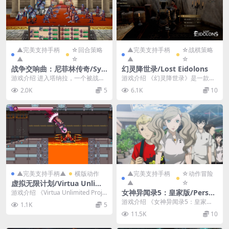
▲完美支持手柄
☆回合策略
▲完美支持手柄
☆战棋策略
▲
☆
▲
☆
战争交响曲：尼菲林传奇/Sy
幻灵降世录/Lost Eidolons
mphony of War: The Nephi
游戏介绍 进入塔纳拉，一个被战争
游戏介绍 《幻灵降世录》是一款回
lim Saga
蹂躏的土地。你，一个出身卑微的
合制战术角色扮演类游戏。通过扣
2.0K
5
6.1K
10
学院毕业生，将成长...
人心弦的电影化叙事...
▲完美支持手柄▲
横版动作
▲完美支持手柄
☆动作冒险
虚拟无限计划/Virtua Unlimit
▲
☆
ed Project
女神异闻录5：皇家版/Person
游戏介绍 《Virtua Unlimited Proje
ct 虚拟无限计划》是一...
a 5 Royal
游戏介绍 《女神异闻录5：皇家
1.1K
5
版》是《女神异闻录5》的强化版。
11.5K
10
包括全新的地图场景...