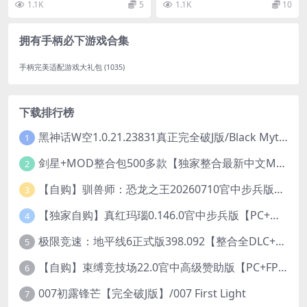
1.1K
5
1.1K
10
《伊苏Ⅸ》于...
拟游戏。 你的任务...
拥有手柄必下游戏合集
手柄完美适配游戏大礼包
(1035)
下载排行榜
黑神话W空1.0.21.23831真正完全破J版/Black Myth Wukong Ver1.0.21.23831
1
剑星+MOD整合包500多款【独家整合最新中文MOD管理器+可直连N网下载2000+MOD+集成CNS一键换肤】/Stellar Blade MOD Ver2026.5.18
2
【自购】驯兽师：恐龙之王20260710官中步兵版+全DLC【PC+安卓模拟器+3D大型生存SLG/动作冒险】/Tamer: King of Dinosaurs【19.6G】
3
【独家自购】真红玛瑙0.146.0官中步兵版【PC+安卓模拟器+ACT神作+存档+作弊】/纯净的红玛瑙/Pure Onyx【3.14G】
4
极限竞速：地平线6正式版398.092【整合全DLC+614辆车存档】/Forza Horizon 6
5
【自购】束缚竞技场22.0官中高级赞助版【PC+FPS枪战射击/ACT动作/捏人/团队】/Bondage Arena Premium【43.7G】
6
007初露锋芒【完全破J版】/007 First Light
7