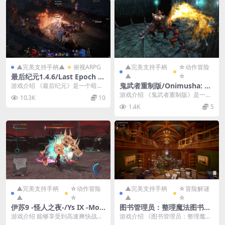
▲完美支持手柄▲
俯视ARPG
▲完美支持手柄
☆动作冒险
最后纪元1.4.6/Last Epoch V
▲
☆
er1.4.6
鬼武者重制版/Onimusha: W
游戏介绍 《最后纪元》是一个暗黑
风格的地下城动作角色扮演游戏。
arlords
游戏介绍 《鬼武者重制版》是一款
10.3K
10
在黑暗幻想世界中，...
由Capcom制作并发行的动作游
1.4K
5
戏。重制版对画面...
▲完美支持手柄
☆动作冒险
▲完美支持手柄
☆冒险解谜
▲
☆
▲
☆
伊苏9 -怪人之夜-/Ys IX -Mon
图书管理员：整理魔法图书馆
strum NOX-
吧！/Librarian: Tidy Up the
游戏介绍 能够享受到高速爽快战斗
游戏介绍 《图书管理员：整理魔法
Arcane Library!
与以“异能”自由奔驰探索的动作RPG
图书馆吧！》是一款单人游玩的模