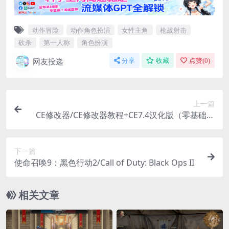
动作冒险
动作角色扮演
女性主角
枪战射击
砍杀
第一人称
角色扮演
网友投递
分享
收藏
点赞(
0
)
上一篇
CE修改器/CE修改器教程+CE7.4汉化版（零基础学
修改游戏）
下一篇
使命召唤9：黑色行动2/Call of Duty: Black Ops II
相关文章