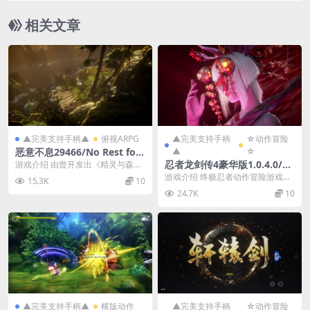
相关文章
▲完美支持手柄▲
俯视ARPG
▲完美支持手柄
☆动作冒险
恶意不息29466/No Rest for
▲
☆
the Wicked Ver29466
忍者龙剑传4豪华版1.0.4.0/NI
游戏介绍 由曾开发出《精灵与森
林》和《精灵与萤火意志》等获奖
NJA GAIDEN 4 Ver1.0.4.0
游戏介绍 终极忍者动作冒险游戏系
15.3K
10
作品的Moon St...
列以新作《NINJA GAIDEN 4》重磅
24.7K
10
归来...
▲完美支持手柄▲
横版动作
▲完美支持手柄
☆动作冒险