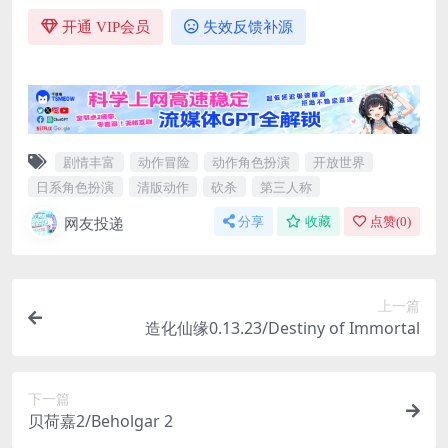
开通 VIP会员
失效反馈补源
剧情丰富
动作冒险
动作角色扮演
开放世界
日系角色扮演
清版动作
砍杀
第三人称
网友投递
分享
收藏
点赞(
0
)
上一篇
造化仙缘0.13.23/Destiny of Immortal
下一篇
贝荷嘉2/Beholgar 2