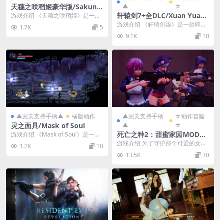
天穗之咲稻姬豪华版/Sakuna:
▲
☆
Of Rice and Ruin - Digital D
轩辕剑7+全DLC/Xuan Yuan
游戏介绍 《天穗之咲稻姬》是一款
eluxe Edition
融合了种田、横版动作和迷宫探索
Sword 7
游戏介绍 《轩辕剑柒》是一款即时
1.7K
5
的游戏。玩家在游戏...
制角色扮演游戏，亦是经典RPG系
9.1K
10
列《轩辕剑》的最...
▲完美支持手柄▲
横版动作
▲完美支持手柄
☆动作冒险
灵之面具/Mask of Soul
▲
☆
死亡之种2：甜蜜家园MOD绅
游戏介绍 《Mask of Soul》是一款
2D类银河战士恶魔城动作冒险游
士整合版/甜蜜之家/Seed of t
游戏介绍 为了守护那个可爱的女孩
1.2K
10
戏。玩...
he Dead: Sweet Home
子，把可恨的怪物杀掉！在化为地
13.5K
30
狱的这个世界上，建...