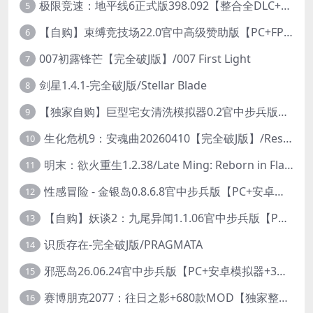
极限竞速：地平线6正式版398.092【整合全DLC+614辆车存档】/Forza Horizon 6
5
【自购】束缚竞技场22.0官中高级赞助版【PC+FPS枪战射击/ACT动作/捏人/团队】/Bondage Arena Premium【43.7G】
6
007初露锋芒【完全破J版】/007 First Light
7
剑星1.4.1-完全破J版/Stellar Blade
8
【独家自购】巨型宅女清洗模拟器0.2官中步兵版【PC+安卓模拟器+3D互动SLG/开放世界/2026.6.6日新作】/巨人老婆清洗模拟器/Giant Waifu Wash Simulator【3G】
9
生化危机9：安魂曲20260410【完全破J版】/Resident Evil Requiem 9
10
明末：欲火重生1.2.38/Late Ming: Reborn in Flames
11
性感冒险 - 金银岛0.8.6.8官中步兵版【PC+安卓模拟器+3D生存冒险/开放世界/精品沙盒/扶她】/ Sensual Adventures - Treasure Island【9.3G】
12
【自购】妖谈2：九尾异闻1.1.06官中步兵版【PC+安卓模拟器+植物大战僵尸H版+塔防SLG】/Yokai Art 2- Tales of the Nine-Tails【4.13G】
13
识质存在-完全破J版/PRAGMATA
14
邪恶岛26.06.24官中步兵版【PC+安卓模拟器+3D大型生存/动作ACT/开放世界】/Wicked Island【7.53G】
15
赛博朋克2077：往日之影+680款MOD【独家整合最新中文MOD管理器+在线下载1.7万N网MOD】/Cyberpunk 2077 Ver2.31 MOD V2025.11.8
16