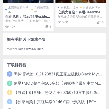
▲完美支持手柄
☆恐怖冒险
☆视觉小说☆
☆角色扮演☆
▲
☆
心跳大冒险：泰遇/Heartbeat
in Thailand
生化危机：启示录1/Resident
游戏介绍 刚刚毕业的你前往泰国唐
Evil Revelations
人街投奔表舅，却意外与他失联。
游戏介绍 等待吉尔的新事件。隐藏
5.0K
10
本来只想找一份安稳...
在启示录中的故事：是克里斯的失
4.0K
5
踪是事件的开端。收...
拥有手柄必下游戏合集
手柄完美适配游戏大礼包
(1035)
下载排行榜
黑神话W空1.0.21.23831真正完全破J版/Black Myth Wukong Ver1.0.21.23831
1
剑星+MOD整合包500多款【独家整合最新中文MOD管理器+可直连N网下载2000+MOD+集成CNS一键换肤】/Stellar Blade MOD Ver2026.5.18
2
【自购】驯兽师：恐龙之王20260710官中步兵版+全DLC【PC+安卓模拟器+3D大型生存SLG/动作冒险】/Tamer: King of Dinosaurs【19.6G】
3
【独家自购】真红玛瑙0.146.0官中步兵版【PC+安卓模拟器+ACT神作+存档+作弊】/纯净的红玛瑙/Pure Onyx【3.14G】
4