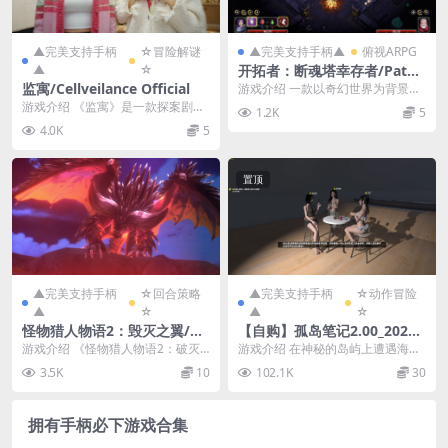
▲完美支持手柄
☆冒险解谜
▲完美支持手柄▲
俯视ARPG
▲
☆
开拓者：断魂塔幸存者/Pathfi
nder: Gallowspire Survivor
监寓/Cellveilance Official
游戏介绍 一款以奇幻世界为背景的
s
全新 Roguelite 幸存者游戏 探路
游戏介绍 《监寓》是一款探案剧情
1.2K
5
者。与...
作品，你将每日巡视公寓，并对整
4.0K
5
栋公寓内发生的一切...
置顶
▲完美支持手柄
☆回合策略
▲完美支持手柄
☆动作冒险
▲
☆
▲
☆
怪物猎人物语2：毁灭之翼/M
【自购】孤岛笔记2.00_20260
onster Hunter Stories 2: Wi
803官方中文版【PC+安卓模
游戏介绍 《怪物猎人物语2：破灭
游戏介绍 在神秘的岛屿上遭遇海
ngs of Ruin
拟器+3D互动冒险】/Island N
之翼》将会为RPG和怪猎粉丝提供
难，选择自我保护或结盟。在这个
3.5K
10
102.1K
30
otes【16.6G】
独特的新体验，游...
充满道德的生存模拟器...
拥有手柄必下游戏合集