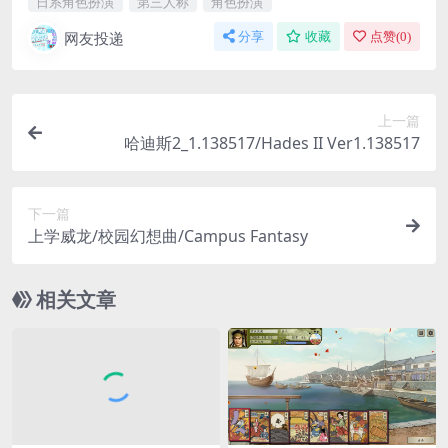
日系角色扮演
第三人称
角色扮演
网友投递
分享
收藏
点赞(
0
)
上一篇
哈迪斯2_1.138517/Hades II Ver1.138517
下一篇
上学威龙/校园幻想曲/Campus Fantasy
相关文章