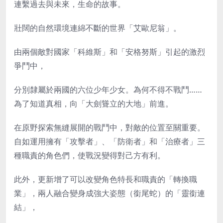
連繫過去與未來，生命的故事。
壯闊的自然環境連綿不斷的世界「艾歐尼翁」。
由兩個敵對國家「科維斯」和「安格努斯」引起的激烈
爭鬥中，
分別隸屬於兩國的六位少年少女。為何不得不戰鬥……
為了知道真相，向「大劍聳立的大地」前進。
在原野探索無縫展開的戰鬥中，對敵的位置至關重要。
自如運用擁有「攻擊者」、「防衛者」和「治療者」三
種職責的角色們，使戰況變得對己方有利。
此外，更新增了可以改變角色特長和職責的「轉換職
業」，兩人融合變身成強大姿態（銜尾蛇）的「靈銜連
結」，