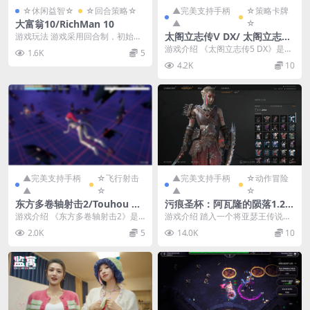
☆休闲益智☆
☆回合策略☆
▲完美支持手柄
☆策略卡牌
大富翁10/RichMan 10
▲
☆
太阁立志传Ⅴ DX/ 太阁立志传
游戏玩法 游戏采用回合制，初始所
有玩家有一定的存款、现金、卡
5 DX/Taiko Risshiden V DX
游戏介绍 《太阁立志传5 DX》是一
1.6K
5
片。通过投骰子决定移...
款经营类策略游戏，《太阁立志
4.2K
10
传》系列正式复活...
▲完美支持手柄
☆飞行射击
▲完美支持手柄
☆动作冒险
▲
☆
▲
☆
东方多卷轴射击2/Touhou M
污痕圣杯：阿瓦隆的陨落1.22/
ulti Scroll Shooting 2
Tainted Grail: The Fall of Av
游戏介绍 《东方多卷轴射击2》是S
游戏介绍 踏入一个将亚瑟王传说重
alon Ver1.22
kydash studio制作发行的一款东方
新诠释的黑暗世界，体验这款第一
2.0K
5
14.0K
10
同...
人称开放世界的角色...