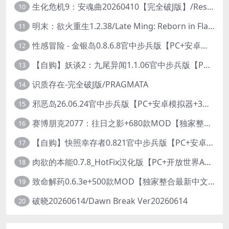
生化危机9：安魂曲20260410【完全破J版】/Resident Evil Requiem 9
10
明末：欲火重生1.2.38/Late Ming: Reborn in Flames
11
性感冒险 - 金银岛0.8.6.8官中步兵版【PC+安卓模拟器+3D生存冒险/开放世界/精品沙盒/扶她】/ Sensual Adventures - Treasure Island【9.3G】
12
【自购】妖谈2：九尾异闻1.1.06官中步兵版【PC+安卓模拟器+植物大战僵尸H版+塔防SLG】/Yokai Art 2- Tales of the Nine-Tails【4.13G】
13
识质存在-完全破J版/PRAGMATA
14
邪恶岛26.06.24官中步兵版【PC+安卓模拟器+3D大型生存/动作ACT/开放世界】/Wicked Island【7.53G】
15
赛博朋克2077：往日之影+680款MOD【独家整合最新中文MOD管理器+在线下载1.7万N网MOD】/Cyberpunk 2077 Ver2.31 MOD V2025.11.8
16
【自购】快照幸存者0.821官中步兵版【PC+安卓模拟器+肉鸽生存SLG/盗摄/偷拍】/Snapshot Survivor【643M】
17
肉欲的本能0.7.8_HotFix汉化版【PC+开放世界ACT/大作/UE5超高画质/扶她+超级存档】/Carnal Instinct【7.3G】
18
致命解药0.6.3e+500款MOD【独家整合最新中文MOD管理器+在线下载N网全部MOD】/The Killing Antidote Ver0.6.3e MOD Ver2026.3.12
19
破晓20260614/Dawn Break Ver20260614
20