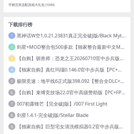
手柄完美适配游戏大礼包
(1040)
下载排行榜
黑神话W空1.0.21.23831真正完全破J版/Black Myth Wukong Ver1.0.21.23831
1
剑星+MOD整合包500多款【独家整合最新中文MOD管理器+可直连N网下载2000+MOD+集成CNS一键换肤】/Stellar Blade MOD Ver2026.5.18
2
【自购】驯兽师：恐龙之王20260710官中步兵版+全DLC【PC+安卓模拟器+3D大型生存SLG/动作冒险】/Tamer: King of Dinosaurs【19.6G】
3
【独家自购】真红玛瑙0.146.0官中步兵版【PC+安卓模拟器+ACT神作+存档+作弊】/纯净的红玛瑙/Pure Onyx【3.14G】
4
极限竞速：地平线6正式版398.092【整合全DLC+614辆车存档】/Forza Horizon 6
5
【自购】束缚竞技场22.0官中高级赞助版【PC+FPS枪战射击/ACT动作/捏人/团队】/Bondage Arena Premium【43.7G】
6
007初露锋芒【完全破J版】/007 First Light
7
剑星1.4.1-完全破J版/Stellar Blade
8
【独家自购】巨型宅女清洗模拟器0.2官中步兵版【PC+安卓模拟器+3D互动SLG/开放世界/2026.6.6日新作】/巨人老婆清洗模拟器/Giant Waifu Wash Simulator【3G】
9