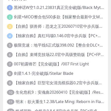
黑神话W空1.0.21.23831真正完全破J版/Black Myth Wukong Ver1.0.21.23831
1
剑星+MOD整合包500多款【独家整合最新中文MOD管理器+可直连N网下载2000+MOD+集成CNS一键换肤】/Stellar Blade MOD Ver2026.5.18
2
【自购】驯兽师：恐龙之王20260710官中步兵版+全DLC【PC+安卓模拟器+3D大型生存SLG/动作冒险】/Tamer: King of Dinosaurs【19.6G】
3
【独家自购】真红玛瑙0.146.0官中步兵版【PC+安卓模拟器+ACT神作+存档+作弊】/纯净的红玛瑙/Pure Onyx【3.14G】
4
极限竞速：地平线6正式版398.092【整合全DLC+614辆车存档】/Forza Horizon 6
5
【自购】束缚竞技场22.0官中高级赞助版【PC+FPS枪战射击/ACT动作/捏人/团队】/Bondage Arena Premium【43.7G】
6
007初露锋芒【完全破J版】/007 First Light
7
剑星1.4.1-完全破J版/Stellar Blade
8
【独家自购】巨型宅女清洗模拟器0.2官中步兵版【PC+安卓模拟器+3D互动SLG/开放世界/2026.6.6日新作】/巨人老婆清洗模拟器/Giant Waifu Wash Simulator【3G】
9
生化危机9：安魂曲20260410【完全破J版】/Resident Evil Requiem 9
10
明末：欲火重生1.2.38/Late Ming: Reborn in Flames
11