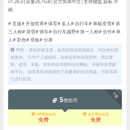
v1.26.0|容量26.1GB|官方简体中文|支持键盘.鼠标.手
柄
# 竞速# 开放世界# 体育# 多人# 自行车# 单板滑雪# 第
三人称# 滑雪# 骑车# 自行车越野# 第一人称# 合作# 单
人# 彩色# 滑板# 分屏
声明： 本站所有文章，如无特殊说明或标注，均为本站原
创发布。 任何个人或组织，在未征得本站同意时，禁止复
制、盗用、采集、发布本站内容到任何网站、书籍等各类媒
体平台。 如若本站内容侵犯了原著者的合法权益，可联系我
们进行处理。
下载
5
赞助币
VIP赞助会员
永久赞助会员
免费
免费