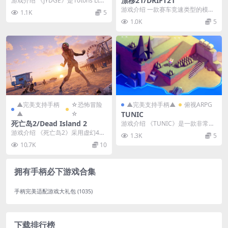
漂移21/DRIFT21
游戏介绍 《JYDGE》是10tons Ltd
制作的一款快节奏的独立上帝视角
游戏介绍 一款赛车竞速类型的模拟
1.1K
5
弹幕...
驾驶独立游戏，这款游戏是由ECC
1.0K
5
GAMES S...
▲完美支持手柄
☆恐怖冒险
▲完美支持手柄▲
俯视ARPG
▲
☆
TUNIC
死亡岛2/Dead Island 2
游戏介绍 《TUNIC》是一款非常可
爱的3D动作冒险游戏，你在游戏中
游戏介绍 《死亡岛2》采用虚幻4引
1.3K
5
扮演一只可爱...
擎开发，保留前作极受好评的多人
10.7K
10
连线模式，可供高...
拥有手柄必下游戏合集
手柄完美适配游戏大礼包
(1035)
下载排行榜