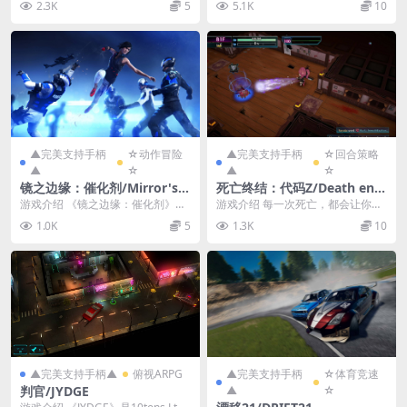
2.3K
5
5.1K
10
ht
吗？准备好和TI...
激和动作的大胆冒险...
▲完美支持手柄
☆动作冒险
▲完美支持手柄
☆回合策略
▲
☆
▲
☆
镜之边缘：催化剂/Mirror's E
死亡终结：代码Z/Death end
dge: Catalyst
re;Quest: Code Z
游戏介绍 《镜之边缘：催化剂》并
游戏介绍 每一次死亡，都会让你变
不是系列续作《镜之边缘2》，本作
得更强。 在时间之中，噩梦的记忆
1.0K
5
1.3K
10
被称为系列重启作...
被“重现”，再次...
▲完美支持手柄▲
俯视ARPG
▲完美支持手柄
☆体育竞速
判官/JYDGE
▲
☆