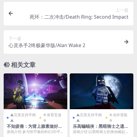
上一篇
死环：二次冲击/Death Ring: Second Impact
下一篇
心灵杀手2终极豪华版/Alan Wake 2
相关文章
▲完美支持手柄
☆体育竞速
▲完美支持手柄
☆动作冒险
▲
☆
▲
☆
不知疲倦：为肾上腺素做好准
乐高蝙蝠侠：黑暗骑士之遗
备/TIRELESS: Prepare For T
【完全破J版】/LEGO Batma
游戏介绍 参与快节奏的科幻3D平台
游戏介绍 以黑暗骑士的身份崛起，
he Adrenaline
n: Legacy of the Dark Knig
游戏。您准备好考验自己的技能了
体验蝙蝠侠的精彩故事。在充满刺