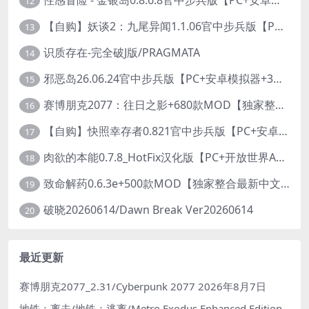
性感冒险 - 金银岛0.8.6.8官中步兵版【PC+安卓模拟器+3D生存冒险/开放世界/精品沙盒/扶她】/ Sensual Adventures - Treasure Island【9.3G】
12
【自购】妖谈2：九尾异闻1.1.06官中步兵版【PC+安卓模拟器+植物大战僵尸H版+塔防SLG】/Yokai Art 2- Tales of the Nine-Tails【4.13G】
13
识质存在-完全破J版/PRAGMATA
14
邪恶岛26.06.24官中步兵版【PC+安卓模拟器+3D大型生存/动作ACT/开放世界】/Wicked Island【7.53G】
15
赛博朋克2077：往日之影+680款MOD【独家整合最新中文MOD管理器+在线下载1.7万N网MOD】/Cyberpunk 2077 Ver2.31 MOD V2025.11.8
16
【自购】快照幸存者0.821官中步兵版【PC+安卓模拟器+肉鸽生存SLG/盗摄/偷拍】/Snapshot Survivor【643M】
17
肉欲的本能0.7.8_HotFix汉化版【PC+开放世界ACT/大作/UE5超高画质/扶她+超级存档】/Carnal Instinct【7.3G】
18
致命解药0.6.3e+500款MOD【独家整合最新中文MOD管理器+在线下载N网全部MOD】/The Killing Antidote Ver0.6.3e MOD Ver2026.3.12
19
破晓20260614/Dawn Break Ver20260614
20
最近更新
赛博朋克2077_2.31/Cyberpunk 2077
2026年8月7日
地铁：离去/地铁：逃离/Metro Exodus Enhanced Edition