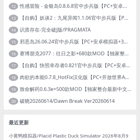
性感冒险 - 金银岛0.8.6.8官中步兵版【PC+安卓模拟器+3D生存冒险/开放世界/精品沙盒/扶她】/ Sensual Adventures - Treasure Island【9.3G】
12
【自购】妖谈2：九尾异闻1.1.06官中步兵版【PC+安卓模拟器+植物大战僵尸H版+塔防SLG】/Yokai Art 2- Tales of the Nine-Tails【4.13G】
13
识质存在-完全破J版/PRAGMATA
14
邪恶岛26.06.24官中步兵版【PC+安卓模拟器+3D大型生存/动作ACT/开放世界】/Wicked Island【7.53G】
15
赛博朋克2077：往日之影+680款MOD【独家整合最新中文MOD管理器+在线下载1.7万N网MOD】/Cyberpunk 2077 Ver2.31 MOD V2025.11.8
16
【自购】快照幸存者0.821官中步兵版【PC+安卓模拟器+肉鸽生存SLG/盗摄/偷拍】/Snapshot Survivor【643M】
17
肉欲的本能0.7.8_HotFix汉化版【PC+开放世界ACT/大作/UE5超高画质/扶她+超级存档】/Carnal Instinct【7.3G】
18
致命解药0.6.3e+500款MOD【独家整合最新中文MOD管理器+在线下载N网全部MOD】/The Killing Antidote Ver0.6.3e MOD Ver2026.3.12
19
破晓20260614/Dawn Break Ver20260614
20
最近更新
小黄鸭模拟器/Placid Plastic Duck Simulator
2026年8月9