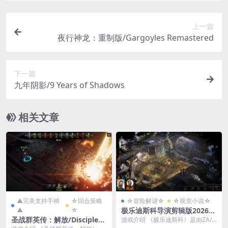
上一篇
夜行神龙：重制版/Gargoyles Remastered
下一篇
九年阴影/9 Years of Shadows
相关文章
▲完美支持手柄
☆回合策略
☆冒险解谜☆
☆视觉小说☆
▲
☆
极乐迪斯科导演剪辑版202607
01/Disco Elysium - The Fina
圣战群英传：解放/Disciples:
游戏介绍 《极乐迪斯科》是由ZA/U
l Cut
Liberation
M制作发行一款奇幻都市设定下，