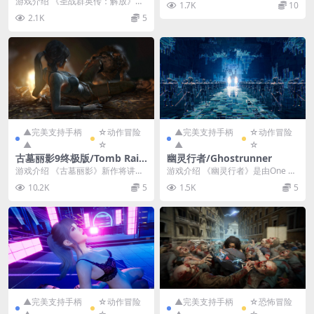
游戏介绍 《圣战群英传：解放》是
1.7K
10
极具开创性的硬...
经典黑暗奇幻策略RPG的最新作
2.1K
5
品。解放纳文达大陆...
▲完美支持手柄
☆动作冒险
▲完美支持手柄
☆动作冒险
▲
☆
▲
☆
古墓丽影9终极版/Tomb Raid
幽灵行者/Ghostrunner
er Definitive Edition
游戏介绍 《古墓丽影》新作将讲述
游戏介绍 《幽灵行者》是由One M
劳拉的首次冒险之旅，主角劳拉·克
ore Level制作，All in! Ga...
10.2K
5
1.5K
5
劳馥的年龄被设定...
▲完美支持手柄
☆动作冒险
▲完美支持手柄
☆恐怖冒险