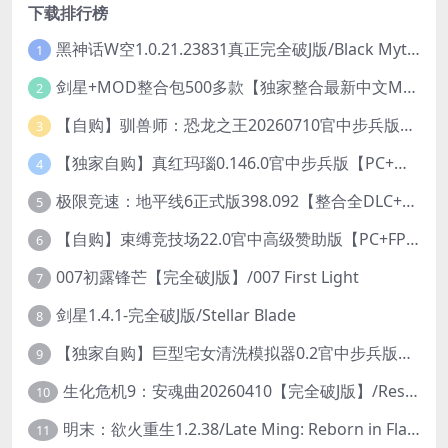
下载排行榜
黑神话W空1.0.21.23831真正完全破J版/Black Myth Wukong Ver1.0.21.23831
1
剑星+MOD整合包500多款【独家整合最新中文MOD管理器+可直连N网下载2000+MOD+集成CNS一键换肤】/Stellar Blade MOD Ver2026.5.18
2
【自购】驯兽师：恐龙之王20260710官中步兵版+全DLC【PC+安卓模拟器+3D大型生存SLG/动作冒险】/Tamer: King of Dinosaurs【19.6G】
3
【独家自购】真红玛瑙0.146.0官中步兵版【PC+安卓模拟器+ACT神作+存档+作弊】/纯净的红玛瑙/Pure Onyx【3.14G】
4
极限竞速：地平线6正式版398.092【整合全DLC+614辆车存档】/Forza Horizon 6
5
【自购】束缚竞技场22.0官中高级赞助版【PC+FPS枪战射击/ACT动作/捏人/团队】/Bondage Arena Premium【43.7G】
6
007初露锋芒【完全破J版】/007 First Light
7
剑星1.4.1-完全破J版/Stellar Blade
8
【独家自购】巨型宅女清洗模拟器0.2官中步兵版【PC+安卓模拟器+3D互动SLG/开放世界/2026.6.6日新作】/巨人老婆清洗模拟器/Giant Waifu Wash Simulator【3G】
9
生化危机9：安魂曲20260410【完全破J版】/Resident Evil Requiem 9
10
明末：欲火重生1.2.38/Late Ming: Reborn in Flames
11