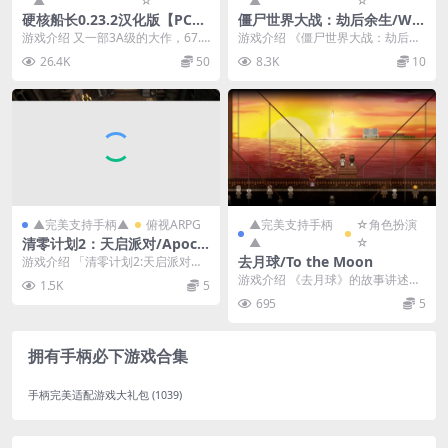
▲
☆
▲
☆
硬核船长0.23.2汉化版【PC+3
僵尸世界大战：劫后余生/Wo
D大型互动SLG/支持VR/变装/
rld War Z: Aftermath
游戏介绍 又一部3A级的大作，67.5
游戏介绍 《僵尸世界大战：劫后余
道具/沙盒】/Captain Hardc
G，你没看错，就是这么大，安装
生》是一款制作精良的合作类僵尸
26.4K
50
8.3K
10
ore【67.5G】
包+游戏需要...
射击游戏，也是对《...
▲完美支持手柄▲
俯视ARPG
▲完美支持手柄
☆角色扮演
清零计划2：天启派对/Apocal
▲
☆
ypse Party
去月球/To the Moon
游戏介绍 「清零计划2:天启派对」
是一款3D俯视角动作Roguelike游
游戏介绍 《去月球》的故事讲述
1.5K
5
戏.它...
是，一个博士专门为弥留之际的人
695
5
们完成最后的心愿，而...
拥有手柄必下游戏合集
手柄完美适配游戏大礼包
(1039)