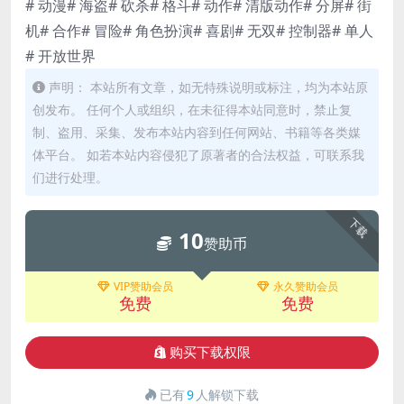
# 动漫# 海盗# 砍杀# 格斗# 动作# 清版动作# 分屏# 街
机# 合作# 冒险# 角色扮演# 喜剧# 无双# 控制器# 单人
# 开放世界
声明： 本站所有文章，如无特殊说明或标注，均为本站原
创发布。 任何个人或组织，在未征得本站同意时，禁止复
制、盗用、采集、发布本站内容到任何网站、书籍等各类媒
体平台。 如若本站内容侵犯了原著者的合法权益，可联系我
们进行处理。
下载
10
赞助币
VIP赞助会员
永久赞助会员
免费
免费
购买下载权限
已有
9
人解锁下载