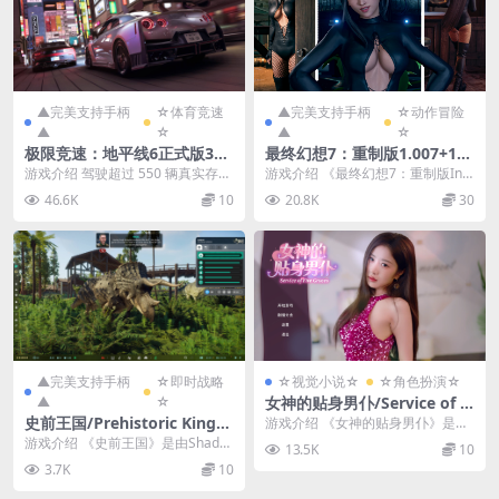
▲完美支持手柄
☆体育竞速
▲完美支持手柄
☆动作冒险
▲
☆
▲
☆
极限竞速：地平线6正式版39
最终幻想7：重制版1.007+100
8.092【整合全DLC+614辆车
0多款MOD/Final Fantasy VI
游戏介绍 驾驶超过 550 辆真实存在
游戏介绍 《最终幻想7：重制版Inte
存档】/Forza Horizon 6
I Remake MOD
的赛车，探索日本的绝美风光，在
rgrade》不朽名作《FINAL FAN...
46.6K
10
20.8K
30
《Forza...
▲完美支持手柄
☆即时战略
☆视觉小说☆
☆角色扮演☆
▲
☆
女神的贴身男仆/Service of Fi
ve Graces
史前王国/Prehistoric Kingd
游戏介绍 《女神的贴身男仆》是一
om
款全动态影像真人恋爱游戏。你将
游戏介绍 《史前王国》是由Shado
13.5K
10
扮演普通青年林也，...
w Raven Studios厂商制作的一款...
3.7K
10