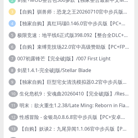
2
【自购】驯兽师：恐龙之王20260710官中步兵版+全DLC【PC+安卓模拟器+3D大型生存SLG/动作冒险】/Tamer: King of Dinosaurs【19.6G】
3
【独家自购】真红玛瑙0.146.0官中步兵版【PC+安卓模拟器+ACT神作+存档+作弊】/纯净的红玛瑙/Pure Onyx【3.14G】
4
极限竞速：地平线6正式版398.092【整合全DLC+614辆车存档】/Forza Horizon 6
5
【自购】束缚竞技场22.0官中高级赞助版【PC+FPS枪战射击/ACT动作/捏人/团队】/Bondage Arena Premium【43.7G】
6
007初露锋芒【完全破J版】/007 First Light
7
剑星1.4.1-完全破J版/Stellar Blade
8
【独家自购】巨型宅女清洗模拟器0.2官中步兵版【PC+安卓模拟器+3D互动SLG/开放世界/2026.6.6日新作】/巨人老婆清洗模拟器/Giant Waifu Wash Simulator【3G】
9
生化危机9：安魂曲20260410【完全破J版】/Resident Evil Requiem 9
10
明末：欲火重生1.2.38/Late Ming: Reborn in Flames
11
性感冒险 - 金银岛0.8.6.8官中步兵版【PC+安卓模拟器+3D生存冒险/开放世界/精品沙盒/扶她】/ Sensual Adventures - Treasure Island【9.3G】
12
【自购】妖谈2：九尾异闻1.1.06官中步兵版【PC+安卓模拟器+植物大战僵尸H版+塔防SLG】/Yokai Art 2- Tales of the Nine-Tails【4.13G】
13