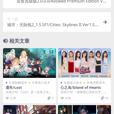
宣誓高级版2.0.0.0/Avowed Premium Edition Ver
2.0.0.0
下一篇
城市：天际线2_1.5.5f1/Cities: Skylines II Ver1.5.5
f1
相关文章
☆冒险解谜☆
☆视觉小说☆
☆视觉小说☆
☆角色扮演☆
遗失/Lost
心之岛/Island of Hearts
游戏介绍 《Lost》是一款美少女解
游戏介绍 一场痛彻心扉的分手，让
密游戏，通过绅士们的智慧和观察
你选择逃离喧嚣的城市，前往一座
2.2K
5
6.5K
10
力征服女孩与女...
遥远的热带孤岛——...
置顶