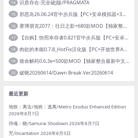
识质存在-完全破J版/PRAGMATA
14
邪恶岛26.06.24官中步兵版【PC+安卓模拟器+3D大型生存/动作ACT/开放世界】/Wicked Island【7.53G】
15
赛博朋克2077：往日之影+680款MOD【独家整合最新中文MOD管理器+在线下载1.7万N网MOD】/Cyberpunk 2077 Ver2.31 MOD V2025.11.8
16
【自购】快照幸存者0.821官中步兵版【PC+安卓模拟器+肉鸽生存SLG/盗摄/偷拍】/Snapshot Survivor【643M】
17
肉欲的本能0.7.8_HotFix汉化版【PC+开放世界ACT/大作/UE5超高画质/扶她+超级存档】/Carnal Instinct【7.3G】
18
致命解药0.6.3e+500款MOD【独家整合最新中文MOD管理器+在线下载N网全部MOD】/The Killing Antidote Ver0.6.3e MOD Ver2026.3.12
19
破晓20260614/Dawn Break Ver20260614
20
最近更新
地铁：离去/地铁：逃离/Metro Exodus Enhanced Edition
2026年8月7日
侍魂：晓/Samurai Shodown
2026年8月7日
咒/Incantation
2026年8月5日