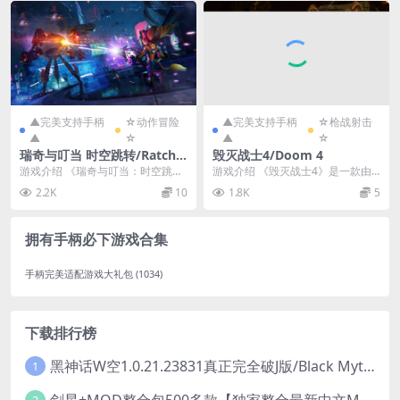
▲完美支持手柄
☆动作冒险
▲完美支持手柄
☆枪战射击
▲
☆
▲
☆
瑞奇与叮当 时空跳转/Ratche
毁灭战士4/Doom 4
t & Clank: Rift Apart
游戏介绍 《瑞奇与叮当：时空跳
游戏介绍 《毁灭战士4》是一款由id
转》游戏展现了瑞奇面临的维度混
Software制作Bethesda发行的...
2.2K
10
1.8K
5
乱危机，由于邪恶博士...
拥有手柄必下游戏合集
手柄完美适配游戏大礼包
(1034)
下载排行榜
黑神话W空1.0.21.23831真正完全破J版/Black Myth Wukong Ver1.0.21.23831
1
剑星+MOD整合包500多款【独家整合最新中文MOD管理器+可直连N网下载2000+MOD+集成CNS一键换肤】/Stellar Blade MOD Ver2026.5.18