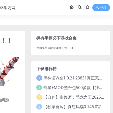
158学习网
登录
拥有手柄必下游戏合集
！！！
手柄完美适配游戏大礼包
(1033)
下载排行榜
黑神话W空1.0.21.23831真正完全破J版/Black Myth Wukong Ver1.0.21.23831
1
剑星+MOD整合包500多款【独家整合最新中文MOD管理器+可直连N网下载2000+MOD+集成CNS一键换肤】/Stellar Blade MOD Ver2026.5.18
2
【自购】驯兽师：恐龙之王20260710官中步兵版+全DLC【PC+安卓模拟器+3D大型生存SLG/动作冒险】/Tamer: King of Dinosaurs【19.6G】
3
的问题！
【独家自购】真红玛瑙0.146.0官中步兵版【PC+安卓模拟器+ACT神作+存档+作弊】/纯净的红玛瑙/Pure Onyx【3.14G】
4