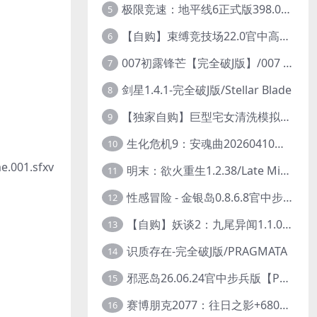
极限竞速：地平线6正式版398.092【整合全DLC+614辆车存档】/Forza Horizon 6
5
【自购】束缚竞技场22.0官中高级赞助版【PC+FPS枪战射击/ACT动作/捏人/团队】/Bondage Arena Premium【43.7G】
6
007初露锋芒【完全破J版】/007 First Light
7
剑星1.4.1-完全破J版/Stellar Blade
8
【独家自购】巨型宅女清洗模拟器0.2官中步兵版【PC+安卓模拟器+3D互动SLG/开放世界/2026.6.6日新作】/巨人老婆清洗模拟器/Giant Waifu Wash Simulator【3G】
9
生化危机9：安魂曲20260410【完全破J版】/Resident Evil Requiem 9
10
01.sfxv
明末：欲火重生1.2.38/Late Ming: Reborn in Flames
11
性感冒险 - 金银岛0.8.6.8官中步兵版【PC+安卓模拟器+3D生存冒险/开放世界/精品沙盒/扶她】/ Sensual Adventures - Treasure Island【9.3G】
12
【自购】妖谈2：九尾异闻1.1.06官中步兵版【PC+安卓模拟器+植物大战僵尸H版+塔防SLG】/Yokai Art 2- Tales of the Nine-Tails【4.13G】
13
识质存在-完全破J版/PRAGMATA
14
邪恶岛26.06.24官中步兵版【PC+安卓模拟器+3D大型生存/动作ACT/开放世界】/Wicked Island【7.53G】
15
赛博朋克2077：往日之影+680款MOD【独家整合最新中文MOD管理器+在线下载1.7万N网MOD】/Cyberpunk 2077 Ver2.31 MOD V2025.11.8
16