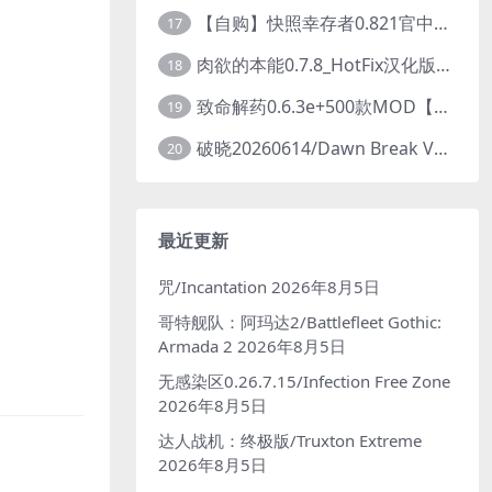
【自购】快照幸存者0.821官中步兵版【PC+安卓模拟器+肉鸽生存SLG/盗摄/偷拍】/Snapshot Survivor【643M】
17
肉欲的本能0.7.8_HotFix汉化版【PC+开放世界ACT/大作/UE5超高画质/扶她+超级存档】/Carnal Instinct【7.3G】
18
致命解药0.6.3e+500款MOD【独家整合最新中文MOD管理器+在线下载N网全部MOD】/The Killing Antidote Ver0.6.3e MOD Ver2026.3.12
19
破晓20260614/Dawn Break Ver20260614
20
最近更新
咒/Incantation
2026年8月5日
哥特舰队：阿玛达2/Battlefleet Gothic:
Armada 2
2026年8月5日
无感染区0.26.7.15/Infection Free Zone
2026年8月5日
达人战机：终极版/Truxton Extreme
2026年8月5日