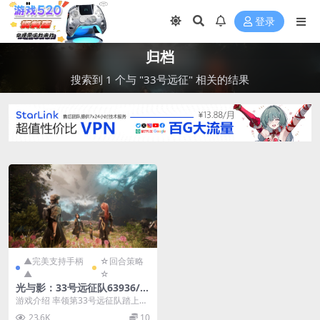
登录
归档
搜索到 1 个与 "33号远征" 相关的结果
▲完美支持手柄
☆回合策略
▲
☆
光与影：33号远征队63936/Cl
air Obscur: Expedition 33 V
游戏介绍 率领第33号远征队踏上消
er63936
灭绘母的征途，竭尽全力夺下她绘
23.6K
10