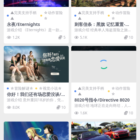
▲完美支持手柄
☆动作冒险
▲完美支持手柄
☆动作冒险
▲
☆
▲
☆
永夜/Eternights
刺客信条：黑旗 记忆重置-虚
拟机版/Assassin's Creed Bla
游戏介绍 《Eternights》是一款恋
游戏介绍 经典单人海盗冒险之旅现
ck Flag Resynced HYPERVI
爱动作游戏，玩家将在游戏中竭尽
已回归。在这部忠实还原且经过优
1.2K
5
5.1K
10
SOR
所能把握...
化的重制版中，你将...
☆冒险解谜☆
☆视觉小说☆
▲完美支持手柄
☆动作冒险
你好！我们还有场恋爱没谈/H
▲
☆
ello Love: 18 Again
8020号指令/Directive 8020
游戏介绍 意外重回18岁的你，凭借
前世记忆展开一段高能不断、欢乐
游戏介绍 地球正在走向终结，人类
8.0K
10
甜蜜的校园重生之...
的时间已所剩无几。距离地球12光
1.6K
10
年的天仓五f星是...