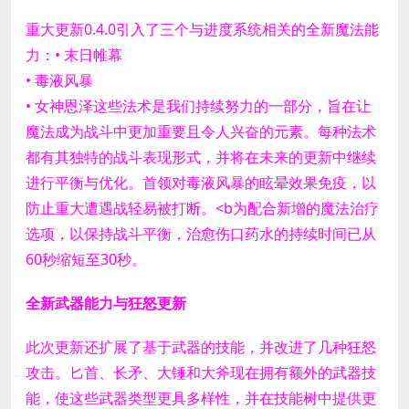
重大更新0.4.0引入了三个与进度系统相关的全新魔法能
力：
• 末日帷幕
• 毒液风暴
• 女神恩泽
这些法术是我们持续努力的一部分，旨在让
魔法成为战斗中更加重要且令人兴奋的元素。每种法术
都有其独特的战斗表现形式，并将在未来的更新中继续
进行平衡与优化。
首领对毒液风暴的眩晕效果免疫，以
防止重大遭遇战轻易被打断。
<b为配合新增的魔法治疗
选项，以保持战斗平衡，治愈伤口药水的持续时间已从
60秒缩短至30秒。
全新武器能力与狂怒更新
此次更新还扩展了基于武器的技能，并改进了几种狂怒
攻击。
匕首、长矛、大锤和大斧现在拥有额外的武器技
能，使这些武器类型更具多样性，并在技能树中提供更