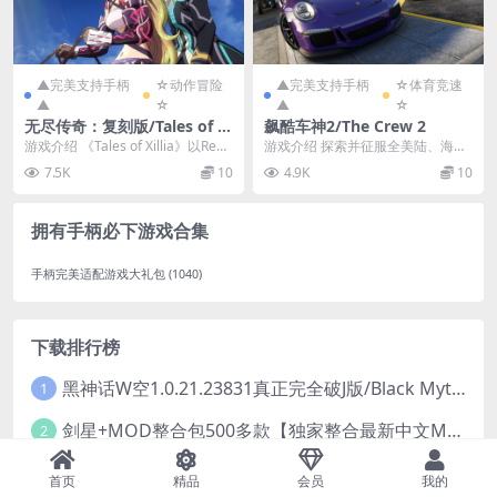
▲完美支持手柄
☆动作冒险
▲完美支持手柄
☆体育竞速
▲
☆
▲
☆
无尽传奇：复刻版/Tales of Xi
飙酷车神2/The Crew 2
llia Remastered
游戏介绍 《Tales of Xillia》以Rem
游戏介绍 探索并征服全美陆、海、
astered之姿，再次问世...
空各领域的所有赛事，为美国动力
7.5K
10
4.9K
10
竞速史写下崭新的一...
拥有手柄必下游戏合集
手柄完美适配游戏大礼包
(1040)
下载排行榜
黑神话W空1.0.21.23831真正完全破J版/Black Myth Wukong Ver1.0.21.23831
1
剑星+MOD整合包500多款【独家整合最新中文MOD管理器+可直连N网下载2000+MOD+集成CNS一键换肤】/Stellar Blade MOD Ver2026.5.18
2
【自购】驯兽师：恐龙之王20260710官中步兵版+全DLC【PC+安卓模拟器+3D大型生存SLG/动作冒险】/Tamer: King of Dinosaurs【19.6G】
3
首页
精品
会员
我的