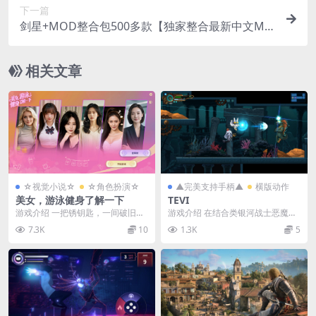
下一篇
剑星+MOD整合包500多款【独家整合最新中文MO
D管理器+可直连N网下载2000+MOD+集成CNS一
键换肤】/Stellar Blade MOD Ver2026.5.18
相关文章
☆视觉小说☆
☆角色扮演☆
▲完美支持手柄▲
横版动作
美女，游泳健身了解一下
TEVI
游戏介绍 一把锈钥匙，一间破旧健
游戏介绍 在结合类银河战士恶魔
身房，六段交织的命运。 你叫杨
城、像素风格、弹幕等要素的 2D
7.3K
10
1.3K
5
涵，25岁，刚被大...
平台探险动作游戏...