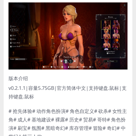
版本介绍
v0.2.1.1|容量5.75GB|官方简体中文|支持键盘.鼠标|支
持键盘.鼠标
# 抢先体验# 动作角色扮演# 角色自定义# 砍杀# 女性主
角# 成人# 基地建设# 裸露# 历史# 贸易# 哥特# 角色扮
演# 刷宝# 氛围# 黑暗奇幻# 库存管理# 冒险# 奇幻# 中