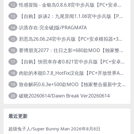
性感冒险 - 金银岛0.8.6.8官中步兵版【PC+安卓模拟器+3D生存冒险/开放世界/精品沙盒/扶她】/ Sensual Adventures - Treasure Island【9.3G】
12
【自购】妖谈2：九尾异闻1.1.06官中步兵版【PC+安卓模拟器+植物大战僵尸H版+塔防SLG】/Yokai Art 2- Tales of the Nine-Tails【4.13G】
13
识质存在-完全破J版/PRAGMATA
14
邪恶岛26.06.24官中步兵版【PC+安卓模拟器+3D大型生存/动作ACT/开放世界】/Wicked Island【7.53G】
15
赛博朋克2077：往日之影+680款MOD【独家整合最新中文MOD管理器+在线下载1.7万N网MOD】/Cyberpunk 2077 Ver2.31 MOD V2025.11.8
16
【自购】快照幸存者0.821官中步兵版【PC+安卓模拟器+肉鸽生存SLG/盗摄/偷拍】/Snapshot Survivor【643M】
17
肉欲的本能0.7.8_HotFix汉化版【PC+开放世界ACT/大作/UE5超高画质/扶她+超级存档】/Carnal Instinct【7.3G】
18
致命解药0.6.3e+500款MOD【独家整合最新中文MOD管理器+在线下载N网全部MOD】/The Killing Antidote Ver0.6.3e MOD Ver2026.3.12
19
破晓20260614/Dawn Break Ver20260614
20
最近更新
超级兔子人/Super Bunny Man
2026年8月8日