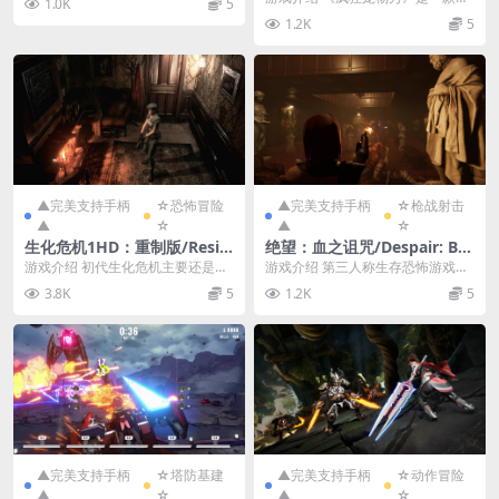
1.0K
5
戏 游戏截图 版本...
感十足的rogue-lite射击游戏，变异
1.2K
5
动物们...
▲完美支持手柄
☆恐怖冒险
▲完美支持手柄
☆枪战射击
▲
☆
▲
☆
生化危机1HD：重制版/Resid
绝望：血之诅咒/Despair: Blo
ent Evil HD REMASTER
od Curse
游戏介绍 初代生化危机主要还是以
游戏介绍 第三人称生存恐怖游戏，
箱庭式解谜玩法为主，玩家们需要
拥有特色非线性玩法，各种谜题和
3.8K
5
1.2K
5
在一座大型洋馆内找...
来自地狱深渊的敌人...
▲完美支持手柄
☆塔防基建
▲完美支持手柄
☆动作冒险
▲
☆
▲
☆