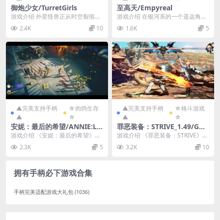
御炮少女/TurretGirls
至高天/Empyreal
游戏介绍 外星怪兽正从时空裂痕涌
游戏介绍 在银河系的一个遥远角
入，只有一个女孩和她的炮塔挡住
落，一支探险队发现了一个由失落
2.4K
10
1.6K
5
了他们的去路！锁定...
文明打造的巨型结构。...
▲完美支持手柄
☆肉鸽生存
▲完美支持手柄
☆格斗游戏
▲
☆
▲
☆
安妮：最后的希望/ANNIE:La
罪恶装备：STRIVE_1.49/GUI
st Hope
LTY GEAR -STRIVE-Ver1.49
游戏介绍 《安妮：最后的希望》是
游戏介绍 《罪恶装备：STRIVE》是
一款[HD体素]风格的俯视角射击动
由老牌格斗厂商Arc System Wor...
2.3K
5
3.2K
10
作游戏。故事发...
拥有手柄必下游戏合集
手柄完美适配游戏大礼包
(1036)