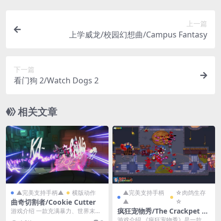
上一篇
上学威龙/校园幻想曲/Campus Fantasy
下一篇
看门狗 2/Watch Dogs 2
相关文章
▲完美支持手柄▲
横版动作
▲完美支持手柄
☆肉鸽生存
曲奇切割者/Cookie Cutter
▲
☆
疯狂宠物秀/The Crackpet Sh
游戏介绍 一款充满暴力、世界末日
后手绘风格的类银河战士恶魔城游
ow
游戏介绍 《疯狂宠物秀》是一款动