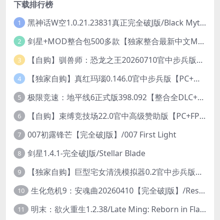
下载排行榜
黑神话W空1.0.21.23831真正完全破J版/Black Myth Wukong Ver1.0.21.23831
1
剑星+MOD整合包500多款【独家整合最新中文MOD管理器+可直连N网下载2000+MOD+集成CNS一键换肤】/Stellar Blade MOD Ver2026.5.18
2
【自购】驯兽师：恐龙之王20260710官中步兵版+全DLC【PC+安卓模拟器+3D大型生存SLG/动作冒险】/Tamer: King of Dinosaurs【19.6G】
3
【独家自购】真红玛瑙0.146.0官中步兵版【PC+安卓模拟器+ACT神作+存档+作弊】/纯净的红玛瑙/Pure Onyx【3.14G】
4
极限竞速：地平线6正式版398.092【整合全DLC+614辆车存档】/Forza Horizon 6
5
【自购】束缚竞技场22.0官中高级赞助版【PC+FPS枪战射击/ACT动作/捏人/团队】/Bondage Arena Premium【43.7G】
6
007初露锋芒【完全破J版】/007 First Light
7
剑星1.4.1-完全破J版/Stellar Blade
8
【独家自购】巨型宅女清洗模拟器0.2官中步兵版【PC+安卓模拟器+3D互动SLG/开放世界/2026.6.6日新作】/巨人老婆清洗模拟器/Giant Waifu Wash Simulator【3G】
9
生化危机9：安魂曲20260410【完全破J版】/Resident Evil Requiem 9
10
明末：欲火重生1.2.38/Late Ming: Reborn in Flames
11