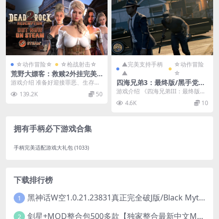
☆动作冒险☆
☆枪战射击☆
▲完美支持手柄
☆动作冒险
荒野大嫖客：救赎2外挂完美
▲
☆
汉化版【PC+3D大型生存/动
四海兄弟3：最终版/黑手党
游戏介绍 准备好迎接罪恶、生存与
作ACT/新作】/大表哥H版/ D
救赎的挑战吧，就在这片西部史上
3：最终版/Mafia III: Definiti
游戏介绍 《四海兄弟III：最终版》
139.2K
50
eadrock Redemption 2【11
最为狂野的边境之地...
ve Edition
首次将游戏本体、全部剧情DLC
4.6K
10
G】
（“再快点，宝...
拥有手柄必下游戏合集
手柄完美适配游戏大礼包
(1033)
下载排行榜
黑神话W空1.0.21.23831真正完全破J版/Black Myth Wukong Ver1.0.21.23831
1
剑星+MOD整合包500多款【独家整合最新中文MOD管理器+可直连N网下载2000+MOD+集成CNS一键换肤】/Stellar Blade MOD Ver2026.5.18
2