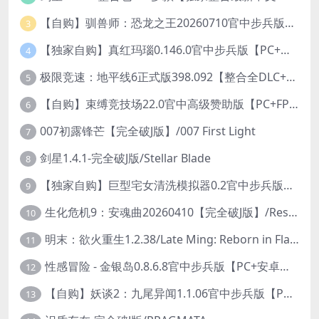
【自购】驯兽师：恐龙之王20260710官中步兵版+全DLC【PC+安卓模拟器+3D大型生存SLG/动作冒险】/Tamer: King of Dinosaurs【19.6G】
3
【独家自购】真红玛瑙0.146.0官中步兵版【PC+安卓模拟器+ACT神作+存档+作弊】/纯净的红玛瑙/Pure Onyx【3.14G】
4
极限竞速：地平线6正式版398.092【整合全DLC+614辆车存档】/Forza Horizon 6
5
【自购】束缚竞技场22.0官中高级赞助版【PC+FPS枪战射击/ACT动作/捏人/团队】/Bondage Arena Premium【43.7G】
6
007初露锋芒【完全破J版】/007 First Light
7
剑星1.4.1-完全破J版/Stellar Blade
8
【独家自购】巨型宅女清洗模拟器0.2官中步兵版【PC+安卓模拟器+3D互动SLG/开放世界/2026.6.6日新作】/巨人老婆清洗模拟器/Giant Waifu Wash Simulator【3G】
9
生化危机9：安魂曲20260410【完全破J版】/Resident Evil Requiem 9
10
明末：欲火重生1.2.38/Late Ming: Reborn in Flames
11
性感冒险 - 金银岛0.8.6.8官中步兵版【PC+安卓模拟器+3D生存冒险/开放世界/精品沙盒/扶她】/ Sensual Adventures - Treasure Island【9.3G】
12
【自购】妖谈2：九尾异闻1.1.06官中步兵版【PC+安卓模拟器+植物大战僵尸H版+塔防SLG】/Yokai Art 2- Tales of the Nine-Tails【4.13G】
13