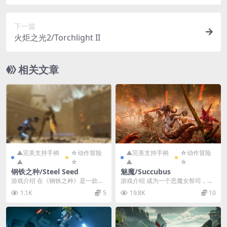
下一篇
火炬之光2/Torchlight II
相关文章
▲完美支持手柄
☆动作冒险
▲完美支持手柄
☆动作冒险
▲
☆
▲
☆
钢铁之种/Steel Seed
魅魔/Succubus
游戏介绍 在《钢铁之种》是一款潜
游戏介绍 成为一个恶魔女祭司，使
行动作冒险游戏，背景设定于一个
用独特神力，向敌人发起复仇。重
1.1K
5
19.8K
10
黑暗的科幻世界，世...
夺你的王国，让地狱...