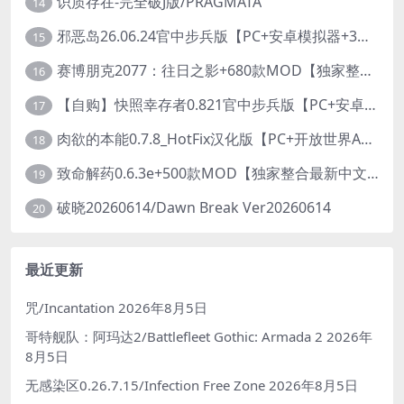
识质存在-完全破J版/PRAGMATA
14
邪恶岛26.06.24官中步兵版【PC+安卓模拟器+3D大型生存/动作ACT/开放世界】/Wicked Island【7.53G】
15
赛博朋克2077：往日之影+680款MOD【独家整合最新中文MOD管理器+在线下载1.7万N网MOD】/Cyberpunk 2077 Ver2.31 MOD V2025.11.8
16
【自购】快照幸存者0.821官中步兵版【PC+安卓模拟器+肉鸽生存SLG/盗摄/偷拍】/Snapshot Survivor【643M】
17
肉欲的本能0.7.8_HotFix汉化版【PC+开放世界ACT/大作/UE5超高画质/扶她+超级存档】/Carnal Instinct【7.3G】
18
致命解药0.6.3e+500款MOD【独家整合最新中文MOD管理器+在线下载N网全部MOD】/The Killing Antidote Ver0.6.3e MOD Ver2026.3.12
19
破晓20260614/Dawn Break Ver20260614
20
最近更新
咒/Incantation
2026年8月5日
哥特舰队：阿玛达2/Battlefleet Gothic: Armada 2
2026年
8月5日
无感染区0.26.7.15/Infection Free Zone
2026年8月5日