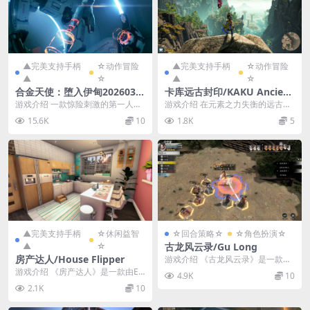
▲完美支持手柄
☆动作冒险
▲完美支持手柄
☆动作冒险
▲
☆
▲
☆
合金天使：堕入伊甸2026031
卡库远古封印/KAKU Ancient
9/METAL EDEN Ver2026031
Seal
游戏介绍 一款惊险刺激的第一人称
游戏介绍 在元素之力失衡的远古大
9
科幻射击游戏。HYPER UNIT ASKA
陆上，玩家将扮演卡库与小猪皮叽
15.6K
10
1.8K
5
被派...
一起踏上奇幻的冒险...
▲完美支持手柄
☆休闲益智
☆回合策略☆
☆角色扮演☆
▲
☆
古龙风云录/Gu Long
房产达人/House Flipper
游戏介绍 《古龙风云录》是一款大
型武侠RPG，拥有古龙作品授权，
游戏介绍 《房产达人》是一款由E
4.9K
10
还原古龙笔下武侠...
mpyrean,Red Dot Games制作、...
2.1K
10