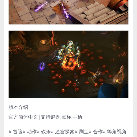
版本介绍
官方简体中文|支持键盘.鼠标.手柄
# 冒险# 动作# 砍杀# 迷宫探索# 刷宝# 合作# 等角视角