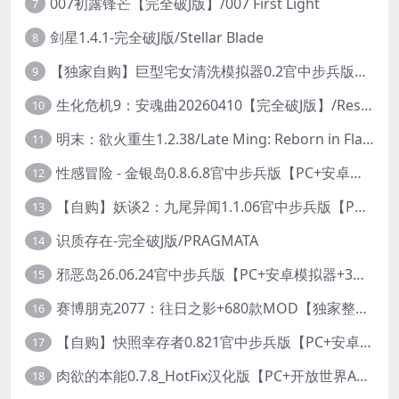
007初露锋芒【完全破J版】/007 First Light
7
剑星1.4.1-完全破J版/Stellar Blade
8
【独家自购】巨型宅女清洗模拟器0.2官中步兵版【PC+安卓模拟器+3D互动SLG/开放世界/2026.6.6日新作】/巨人老婆清洗模拟器/Giant Waifu Wash Simulator【3G】
9
生化危机9：安魂曲20260410【完全破J版】/Resident Evil Requiem 9
10
明末：欲火重生1.2.38/Late Ming: Reborn in Flames
11
性感冒险 - 金银岛0.8.6.8官中步兵版【PC+安卓模拟器+3D生存冒险/开放世界/精品沙盒/扶她】/ Sensual Adventures - Treasure Island【9.3G】
12
【自购】妖谈2：九尾异闻1.1.06官中步兵版【PC+安卓模拟器+植物大战僵尸H版+塔防SLG】/Yokai Art 2- Tales of the Nine-Tails【4.13G】
13
识质存在-完全破J版/PRAGMATA
14
邪恶岛26.06.24官中步兵版【PC+安卓模拟器+3D大型生存/动作ACT/开放世界】/Wicked Island【7.53G】
15
赛博朋克2077：往日之影+680款MOD【独家整合最新中文MOD管理器+在线下载1.7万N网MOD】/Cyberpunk 2077 Ver2.31 MOD V2025.11.8
16
【自购】快照幸存者0.821官中步兵版【PC+安卓模拟器+肉鸽生存SLG/盗摄/偷拍】/Snapshot Survivor【643M】
17
肉欲的本能0.7.8_HotFix汉化版【PC+开放世界ACT/大作/UE5超高画质/扶她+超级存档】/Carnal Instinct【7.3G】
18