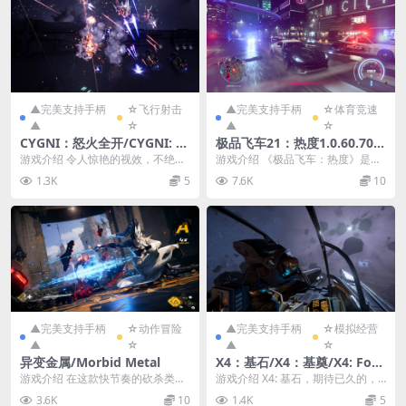
▲完美支持手柄
☆飞行射击
▲完美支持手柄
☆体育竞速
▲
☆
▲
☆
CYGNI：怒火全开/CYGNI: Al
极品飞车21：热度1.0.60.704
l Guns Blazing
0/Need for Speed：Heat Ve
游戏介绍 令人惊艳的视效，不绝于
游戏介绍 《极品飞车：热度》是由
r1.0.60.7040
耳的音效，连绵不绝而来，令人应
Ghost Games制作的《极品飞车》
1.3K
5
7.6K
10
接不暇，操作也得心...
系列游戏...
▲完美支持手柄
☆动作冒险
▲完美支持手柄
☆模拟经营
▲
☆
▲
☆
异变金属/Morbid Metal
X4：基石/X4：基奠/X4: Fou
ndations
游戏介绍 在这款快节奏的砍杀类轻
游戏介绍 X4: 基石，期待已久的，
肉鸽游戏中，你可以实时变身为强
大获成功的X系列的续集把我们最精
3.6K
10
1.4K
5
大的角色，打出威力...
妙的宇宙模拟...