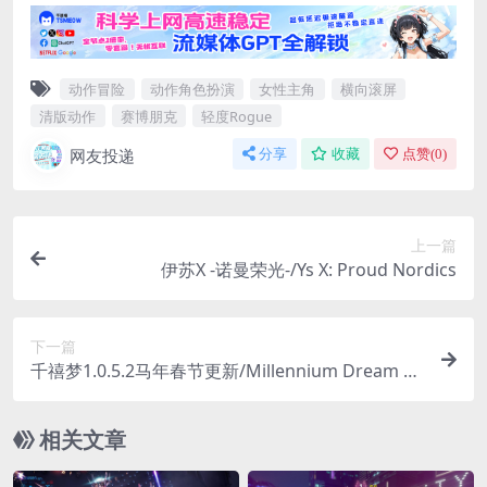
动作冒险
动作角色扮演
女性主角
横向滚屏
清版动作
赛博朋克
轻度Rogue
网友投递
分享
收藏
点赞(
0
)
上一篇
伊苏X -诺曼荣光-/Ys X: Proud Nordics
下一篇
千禧梦1.0.5.2马年春节更新/Millennium Dream Ve
r1.0.5.2
相关文章