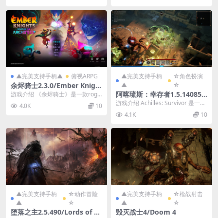
▲完美支持手柄▲
俯视ARPG
▲完美支持手柄
☆角色扮演
余烬骑士2.3.0/Ember Knigh
▲
☆
ts Ver2.3.0
阿喀琉斯：幸存者1.5.14085/
游戏介绍 《余烬骑士》是一款rogu
e-lite动作游戏，可供1-4位玩家游
Achilles: Survivor Ver1.5.14
游戏介绍 Achilles: Survivor 是一款
4.0K
10
玩。...
085
动态的单人子弹地狱游戏，你...
4.1K
10
▲完美支持手柄
☆动作冒险
▲完美支持手柄
☆枪战射击
▲
☆
▲
☆
堕落之主2.5.490/Lords of th
毁灭战士4/Doom 4