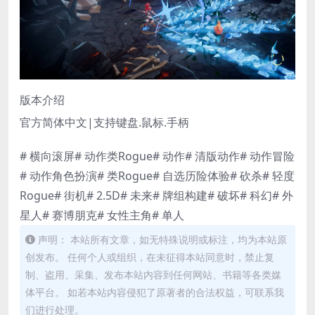
版本介绍
官方简体中文|支持键盘.鼠标.手柄
# 横向滚屏# 动作类Rogue# 动作# 清版动作# 动作冒险
# 动作角色扮演# 类Rogue# 自选历险体验# 砍杀# 轻度
Rogue# 街机# 2.5D# 未来# 牌组构建# 破坏# 科幻# 外
星人# 赛博朋克# 女性主角# 单人
声明： 本站所有文章，如无特殊说明或标注，均为本站原
创发布。 任何个人或组织，在未征得本站同意时，禁止复
制、盗用、采集、发布本站内容到任何网站、书籍等各类媒
体平台。 如若本站内容侵犯了原著者的合法权益，可联系我
们进行处理。