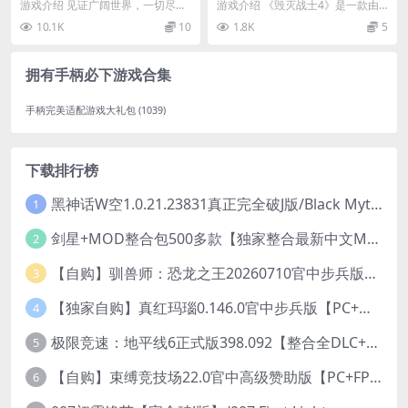
e Fallen
游戏介绍 见证广阔世界，一切尽在
游戏介绍 《毁灭战士4》是一款由id
全新黑暗奇幻动作RPG，《堕落之
Software制作Bethesda发行的...
10.1K
10
1.8K
5
主》。扮演传说中...
拥有手柄必下游戏合集
手柄完美适配游戏大礼包
(1039)
下载排行榜
黑神话W空1.0.21.23831真正完全破J版/Black Myth Wukong Ver1.0.21.23831
1
剑星+MOD整合包500多款【独家整合最新中文MOD管理器+可直连N网下载2000+MOD+集成CNS一键换肤】/Stellar Blade MOD Ver2026.5.18
2
【自购】驯兽师：恐龙之王20260710官中步兵版+全DLC【PC+安卓模拟器+3D大型生存SLG/动作冒险】/Tamer: King of Dinosaurs【19.6G】
3
【独家自购】真红玛瑙0.146.0官中步兵版【PC+安卓模拟器+ACT神作+存档+作弊】/纯净的红玛瑙/Pure Onyx【3.14G】
4
极限竞速：地平线6正式版398.092【整合全DLC+614辆车存档】/Forza Horizon 6
5
【自购】束缚竞技场22.0官中高级赞助版【PC+FPS枪战射击/ACT动作/捏人/团队】/Bondage Arena Premium【43.7G】
6