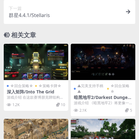
下一篇
群星4.4.1/Stellaris
相关文章
☆回合策略☆
☆策略卡牌☆
▲完美支持手柄
☆回合策略
深入矩阵/Into The Grid
▲
☆
暗黑地牢2/Darkest Dungeo
游戏介绍 在这款赛博朋克牌组构建
类游戏中成为传奇黑客吧！探索危
n II
游戏介绍 《暗黑地牢2》将更像一
1.2K
10
险的赛博空间、与邪...
款roguelike游戏，就像《黑帝斯》
2.1K
5
《杀戮尖...