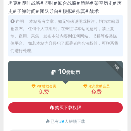
坦克# 即时战略# 即时# 回合战略# 策略# 架空历史# 历
史# 子弹时间# 团队导向# 模拟# 拟真# 战术
声明： 本站所有文章，如无特殊说明或标注，均为本站原
创发布。 任何个人或组织，在未征得本站同意时，禁止复
制、盗用、采集、发布本站内容到任何网站、书籍等各类媒
体平台。 如若本站内容侵犯了原著者的合法权益，可联系我
们进行处理。
下载
10
赞助币
VIP赞助会员
永久赞助会员
免费
免费
购买下载权限
已有
39
人解锁下载