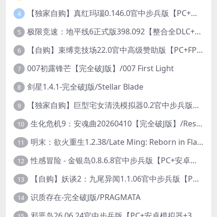
【独家自购】真红玛瑙0.146.0官中步兵版【PC+安卓模拟器+ACT神作+存档+作弊】/纯净的红玛瑙/Pure Onyx【3.14G】
4
极限竞速：地平线6正式版398.092【整合全DLC+614辆车存档】/Forza Horizon 6
5
【自购】束缚竞技场22.0官中高级赞助版【PC+FPS枪战射击/ACT动作/捏人/团队】/Bondage Arena Premium【43.7G】
6
007初露锋芒【完全破J版】/007 First Light
7
剑星1.4.1-完全破J版/Stellar Blade
8
【独家自购】巨型宅女清洗模拟器0.2官中步兵版【PC+安卓模拟器+3D互动SLG/开放世界/2026.6.6日新作】/巨人老婆清洗模拟器/Giant Waifu Wash Simulator【3G】
9
生化危机9：安魂曲20260410【完全破J版】/Resident Evil Requiem 9
10
明末：欲火重生1.2.38/Late Ming: Reborn in Flames
11
性感冒险 - 金银岛0.8.6.8官中步兵版【PC+安卓模拟器+3D生存冒险/开放世界/精品沙盒/扶她】/ Sensual Adventures - Treasure Island【9.3G】
12
【自购】妖谈2：九尾异闻1.1.06官中步兵版【PC+安卓模拟器+植物大战僵尸H版+塔防SLG】/Yokai Art 2- Tales of the Nine-Tails【4.13G】
13
识质存在-完全破J版/PRAGMATA
14
邪恶岛26.06.24官中步兵版【PC+安卓模拟器+3D大型生存/动作ACT/开放世界】/Wicked Island【7.53G】
15