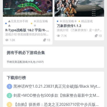
▲完美支持手柄
☆回合策略
☆回合策略☆
精品游戏
▲
☆
万象群侠传1.1.2
R-Type战略版 1&2 宇宙/R-Ty
游戏介绍 《万象群侠传》是一款PC
pe Tactics I • II Cosmos
角色扮演类单机游戏。我们致力于
游戏介绍 彻底颠覆传统的回合制战
7.1K
10
为玩家创造一个可...
术策略体验，尽在《R-Type Tactics
1.0K
10
...
拥有手柄必下游戏合集
手柄完美适配游戏大礼包
(1037)
下载排行榜
黑神话W空1.0.21.23831真正完全破J版/Black Myth Wukong Ver1.0.21.23831
1
剑星+MOD整合包500多款【独家整合最新中文MOD管理器+可直连N网下载2000+MOD+集成CNS一键换肤】/Stellar Blade MOD Ver2026.5.18
2
【自购】驯兽师：恐龙之王20260710官中步兵版+全DLC【PC+安卓模拟器+3D大型生存SLG/动作冒险】/Tamer: King of Dinosaurs【19.6G】
3