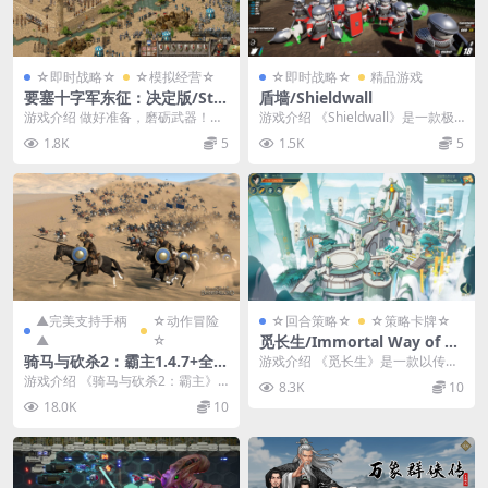
☆即时战略☆
☆模拟经营☆
☆即时战略☆
精品游戏
要塞十字军东征：决定版/Str
盾墙/Shieldwall
onghold Crusader: Definiti
游戏介绍 做好准备，磨砺武器！在
游戏介绍 《Shieldwall》是一款极
ve Edition
这款经典“城堡模拟”游戏的扩展重制
具策略又不失有趣的战争模拟游
1.8K
5
1.5K
5
版中，围攻20...
戏。你将在...
▲完美支持手柄
☆动作冒险
☆回合策略☆
☆策略卡牌☆
▲
☆
觅长生/Immortal Way of Lif
e
骑马与砍杀2：霸主1.4.7+全D
游戏介绍 《觅长生》是一款以传统
LC/Mount & Blade II: Bann
道家文化与修真为题材的独立游
游戏介绍 《骑马与砍杀2：霸主》
8.3K
10
戏。游戏正处于抢先体...
erlord
作为《骑马与砍杀》的延续，会将
18.0K
10
中世纪的战争场景还...