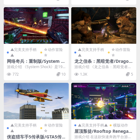
装、避难所，养成等元...
腺素...
▲完美支持手柄
☆动作冒险
▲完美支持手柄
☆动作冒险
▲
☆
▲
☆
网络奇兵：重制版/System S
龙之信条：黑暗觉者/Drago
hock
n's Dogma: Dark Arisen
游戏介绍 《System Shock》是199
游戏介绍 《龙之信条：黑暗觉者》
4年开创性同名游戏的的重制版，现
作为前作《龙之信条》的加强版
772
10
1.3K
5
在...
本，游戏中基本上除了...
▲完美支持手柄
☆动作冒险
▲完美支持手柄▲
横版动作
▲
☆
屋顶叛徒/Rooftop Renegad
e
侠盗猎车手5传承版/GTA5传
游戏介绍 在这款快速奔跑平台游戏