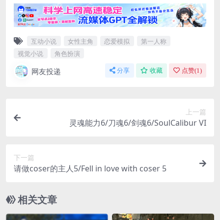
互动小说
女性主角
恋爱模拟
第一人称
视觉小说
角色扮演
网友投递
分享
收藏
点赞(
1
)
上一篇
灵魂能力6/刀魂6/剑魂6/SoulCalibur VI
下一篇
请做coser的主人5/Fell in love with coser 5
相关文章