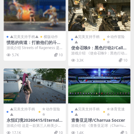
▲完美支持手柄▲
横版动作
▲完美支持手柄
☆动作冒险
愤怒的街道：打败他们的斗士/
▲
☆
Streets of Rageness: Beat
使命召唤9：黑色行动2/Call o
游戏介绍 Streets of Rageness 是9
'Em Up Fighter
0年代经典的重塑版“打斗”...
f Duty: Black Ops II
游戏介绍 《使命召唤9：黑色行动
5.7K
10
2》是由Treyarch制作，Activisio...
3.3K
10
▲完美支持手柄
☆动作冒险
▲完美支持手柄
☆体育竞速
▲
☆
▲
☆
永恒幻境20260415/Eternal
查鲁亚足球/Charrua Soccer
Dreamland Ver20260415
游戏介绍 这是一款第三人称美少女
游戏介绍 《查鲁亚足球（Charrua
打僵尸的游戏。包含了射击、换
Soccer）》拥有大量的动作和肾上
17.1K
10
1.4K
5