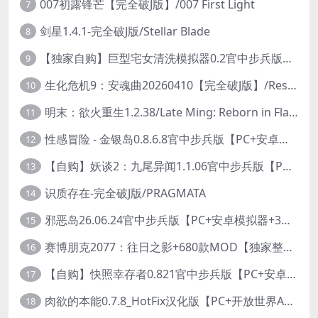
007初露锋芒【完全破J版】/007 First Light
7
剑星1.4.1-完全破J版/Stellar Blade
8
【独家自购】巨型宅女清洗模拟器0.2官中步兵版【PC+安卓模拟器+3D互动SLG/开放世界/2026.6.6日新作】/巨人老婆清洗模拟器/Giant Waifu Wash Simulator【3G】
9
生化危机9：安魂曲20260410【完全破J版】/Resident Evil Requiem 9
10
明末：欲火重生1.2.38/Late Ming: Reborn in Flames
11
性感冒险 - 金银岛0.8.6.8官中步兵版【PC+安卓模拟器+3D生存冒险/开放世界/精品沙盒/扶她】/ Sensual Adventures - Treasure Island【9.3G】
12
【自购】妖谈2：九尾异闻1.1.06官中步兵版【PC+安卓模拟器+植物大战僵尸H版+塔防SLG】/Yokai Art 2- Tales of the Nine-Tails【4.13G】
13
识质存在-完全破J版/PRAGMATA
14
邪恶岛26.06.24官中步兵版【PC+安卓模拟器+3D大型生存/动作ACT/开放世界】/Wicked Island【7.53G】
15
赛博朋克2077：往日之影+680款MOD【独家整合最新中文MOD管理器+在线下载1.7万N网MOD】/Cyberpunk 2077 Ver2.31 MOD V2025.11.8
16
【自购】快照幸存者0.821官中步兵版【PC+安卓模拟器+肉鸽生存SLG/盗摄/偷拍】/Snapshot Survivor【643M】
17
肉欲的本能0.7.8_HotFix汉化版【PC+开放世界ACT/大作/UE5超高画质/扶她+超级存档】/Carnal Instinct【7.3G】
18