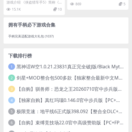
承版/Grand Theft Auto V Le
中强化你的翼刃！穿梭于未来派城
游戏介绍 《侠盗猎车手5》简称《G
869
5
市中，瞬间做出路线...
gacy Ver1.72(3717)
TA5》（台版译作《横行霸道
15.1K
10
5》），是一款由R...
拥有手柄必下游戏合集
手柄完美适配游戏大礼包
(1037)
下载排行榜
黑神话W空1.0.21.23831真正完全破J版/Black Myth Wukong Ver1.0.21.23831
1
剑星+MOD整合包500多款【独家整合最新中文MOD管理器+可直连N网下载2000+MOD+集成CNS一键换肤】/Stellar Blade MOD Ver2026.5.18
2
【自购】驯兽师：恐龙之王20260710官中步兵版+全DLC【PC+安卓模拟器+3D大型生存SLG/动作冒险】/Tamer: King of Dinosaurs【19.6G】
3
【独家自购】真红玛瑙0.146.0官中步兵版【PC+安卓模拟器+ACT神作+存档+作弊】/纯净的红玛瑙/Pure Onyx【3.14G】
4
极限竞速：地平线6正式版398.092【整合全DLC+614辆车存档】/Forza Horizon 6
5
【自购】束缚竞技场22.0官中高级赞助版【PC+FPS枪战射击/ACT动作/捏人/团队】/Bondage Arena Premium【43.7G】
6