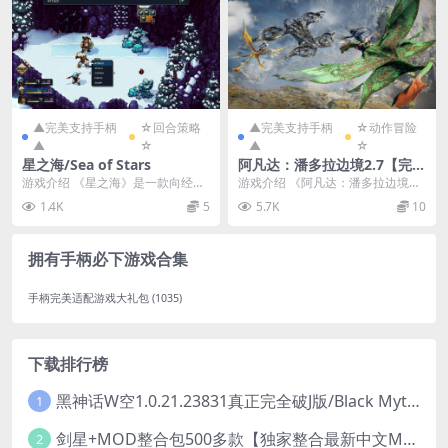
▲完美支持手柄
☆回合策略
▲完美支持手柄
☆动作冒险
▲
☆
▲
☆
星之海/Sea of Stars
阿凡达：潘多拉边境2.7【完全
破J版】/Avatar: Frontiers of
游戏介绍 《星之海》是一款向经典
游戏介绍 《阿凡达：潘多拉边境》
Pandora
致敬的回合制角色扮演游戏。玩家
是一款第一/第三人称动作冒险游
1.4K
5
5.7K
10
将扮演两位至日之子...
戏，背景设在“西部...
拥有手柄必下游戏合集
手柄完美适配游戏大礼包
(1035)
下载排行榜
黑神话W空1.0.21.23831真正完全破J版/Black Myth Wukong Ver1.0.21.23831
1
剑星+MOD整合包500多款【独家整合最新中文MOD管理器+可直连N网下载2000+MOD+集成CNS一键换肤】/Stellar Blade MOD Ver2026.5.18
2