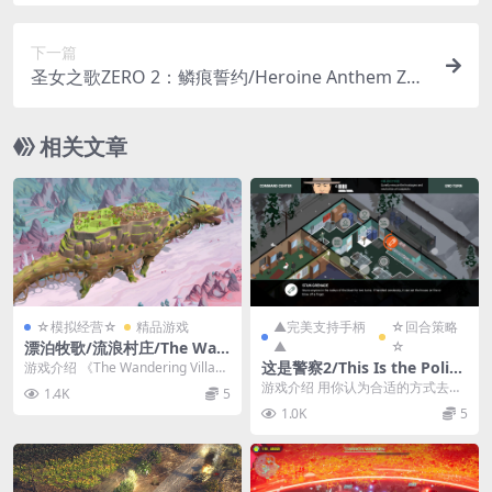
下一篇
圣女之歌ZERO 2：鳞痕誓约/Heroine Anthem Zer
o 2 : Scalescars Oath
相关文章
☆模拟经营☆
精品游戏
▲完美支持手柄
☆回合策略
漂泊牧歌/流浪村庄/The Wan
▲
☆
dering Village
这是警察2/This Is the Police
游戏介绍 《The Wandering Villag
e》是一款城市建造类模拟游戏...
2
游戏介绍 用你认为合适的方式去诠
1.4K
5
释法律！运营警察局，管理手下的
1.0K
5
警察，做出艰难的决...