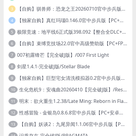
【自购】驯兽师：恐龙之王20260710官中步兵版+全DLC【PC+安卓模拟器+3D大型生存SLG/动作冒险】/Tamer: King of Dinosaurs【19.6G】
3
【独家自购】真红玛瑙0.146.0官中步兵版【PC+安卓模拟器+ACT神作+存档+作弊】/纯净的红玛瑙/Pure Onyx【3.14G】
4
极限竞速：地平线6正式版398.092【整合全DLC+614辆车存档】/Forza Horizon 6
5
【自购】束缚竞技场22.0官中高级赞助版【PC+FPS枪战射击/ACT动作/捏人/团队】/Bondage Arena Premium【43.7G】
6
007初露锋芒【完全破J版】/007 First Light
7
剑星1.4.1-完全破J版/Stellar Blade
8
【独家自购】巨型宅女清洗模拟器0.2官中步兵版【PC+安卓模拟器+3D互动SLG/开放世界/2026.6.6日新作】/巨人老婆清洗模拟器/Giant Waifu Wash Simulator【3G】
9
生化危机9：安魂曲20260410【完全破J版】/Resident Evil Requiem 9
10
明末：欲火重生1.2.38/Late Ming: Reborn in Flames
11
性感冒险 - 金银岛0.8.6.8官中步兵版【PC+安卓模拟器+3D生存冒险/开放世界/精品沙盒/扶她】/ Sensual Adventures - Treasure Island【9.3G】
12
【自购】妖谈2：九尾异闻1.1.06官中步兵版【PC+安卓模拟器+植物大战僵尸H版+塔防SLG】/Yokai Art 2- Tales of the Nine-Tails【4.13G】
13
识质存在-完全破J版/PRAGMATA
14