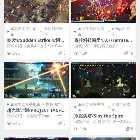
▲完美支持手柄
☆即时战略
▲完美支持手柄
☆肉鸽生存
▲
☆
▲
☆
突袭4/Sudden Strike 4/附历
泰拉科技魇团1.0.7/TerraTech
代合集
Legion
游戏介绍 《突袭4》是由Kite Game
游戏介绍 《泰拉科技魇团》，一款
s制作、Kalypso Media发行...
混乱爽快的“弹幕射击”建造游戏。自
3.0K
5
1.3K
10
由拼装模块化终...
▲完美支持手柄▲
横版动作
▲完美支持手柄
☆回合策略
超光速计划/PROJECT TACHY
▲
☆
ON
杀戮尖塔/Slay the Spire
游戏介绍 一款融合了Roguelite元
素、极其逼真的跑轰动作射击游
游戏介绍 《杀戮尖塔》是一款由M
2.4K
5
戏！与主角西...
ega Crit Games制作发行的结合了
2.5K
5
卡牌...