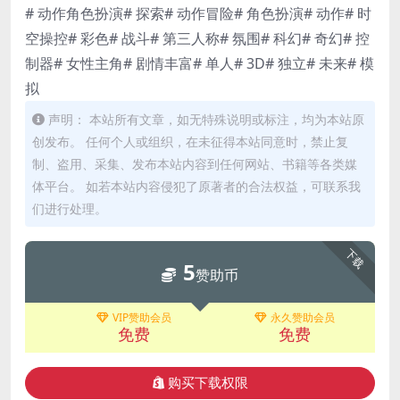
# 动作角色扮演# 探索# 动作冒险# 角色扮演# 动作# 时
空操控# 彩色# 战斗# 第三人称# 氛围# 科幻# 奇幻# 控
制器# 女性主角# 剧情丰富# 单人# 3D# 独立# 未来# 模
拟
声明： 本站所有文章，如无特殊说明或标注，均为本站原
创发布。 任何个人或组织，在未征得本站同意时，禁止复
制、盗用、采集、发布本站内容到任何网站、书籍等各类媒
体平台。 如若本站内容侵犯了原著者的合法权益，可联系我
们进行处理。
下载
5
赞助币
VIP赞助会员
永久赞助会员
免费
免费
购买下载权限