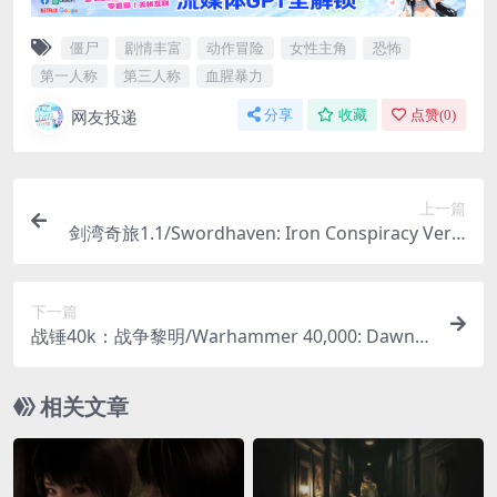
僵尸
剧情丰富
动作冒险
女性主角
恐怖
第一人称
第三人称
血腥暴力
网友投递
分享
收藏
点赞(
0
)
上一篇
剑湾奇旅1.1/Swordhaven: Iron Conspiracy Ver1.
1
下一篇
战锤40k：战争黎明/Warhammer 40,000: Dawn o
f War - Definitive Edition
相关文章