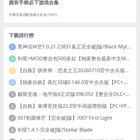
拥有手柄必下游戏合集
手柄完美适配游戏大礼包
(1037)
下载排行榜
黑神话W空1.0.21.23831真正完全破J版/Black Myth Wukong Ver1.0.21.23831
1
剑星+MOD整合包500多款【独家整合最新中文MOD管理器+可直连N网下载2000+MOD+集成CNS一键换肤】/Stellar Blade MOD Ver2026.5.18
2
【自购】驯兽师：恐龙之王20260710官中步兵版+全DLC【PC+安卓模拟器+3D大型生存SLG/动作冒险】/Tamer: King of Dinosaurs【19.6G】
3
【独家自购】真红玛瑙0.146.0官中步兵版【PC+安卓模拟器+ACT神作+存档+作弊】/纯净的红玛瑙/Pure Onyx【3.14G】
4
极限竞速：地平线6正式版398.092【整合全DLC+614辆车存档】/Forza Horizon 6
5
【自购】束缚竞技场22.0官中高级赞助版【PC+FPS枪战射击/ACT动作/捏人/团队】/Bondage Arena Premium【43.7G】
6
007初露锋芒【完全破J版】/007 First Light
7
剑星1.4.1-完全破J版/Stellar Blade
8