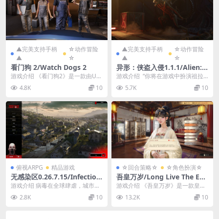
▲完美支持手柄
☆动作冒险
▲完美支持手柄
☆动作冒险
▲
☆
▲
☆
看门狗 2/Watch Dogs 2
异形：侠盗入侵1.1.1/Alien: R
ogue Incursion Evolved Edi
游戏介绍 《看门狗2》是一款由Ubi
游戏介绍 “你将在游戏中扮演祖拉·
tion Ver1.1.1
soft制作并发行的动作冒险游戏。
亨德里克斯——一名誓言要揭露We
4.8K
10
5.7K
10
游戏中玩家...
yland-...
俯视ARPG
精品游戏
☆回合策略☆
☆角色扮演☆
无感染区0.26.7.15/Infection
吾皇万岁/Long Live The Em
Free Zone
peror
游戏介绍 病毒在全球肆虐，城市幸
游戏介绍 《吾皇万岁》是一款皇帝
存者的命运就掌握在你手中。选择
模拟游戏。你将穿越到古代中国一
2.8K
10
13.2K
10
一个聚居地，重建并...
个风雨飘摇的朝代，...