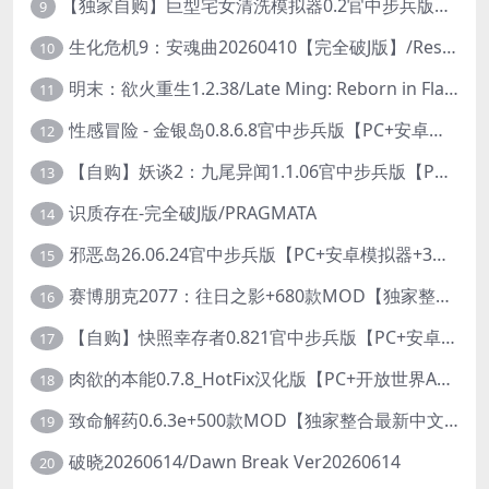
【独家自购】巨型宅女清洗模拟器0.2官中步兵版【PC+安卓模拟器+3D互动SLG/开放世界/2026.6.6日新作】/巨人老婆清洗模拟器/Giant Waifu Wash Simulator【3G】
9
生化危机9：安魂曲20260410【完全破J版】/Resident Evil Requiem 9
10
明末：欲火重生1.2.38/Late Ming: Reborn in Flames
11
性感冒险 - 金银岛0.8.6.8官中步兵版【PC+安卓模拟器+3D生存冒险/开放世界/精品沙盒/扶她】/ Sensual Adventures - Treasure Island【9.3G】
12
【自购】妖谈2：九尾异闻1.1.06官中步兵版【PC+安卓模拟器+植物大战僵尸H版+塔防SLG】/Yokai Art 2- Tales of the Nine-Tails【4.13G】
13
识质存在-完全破J版/PRAGMATA
14
邪恶岛26.06.24官中步兵版【PC+安卓模拟器+3D大型生存/动作ACT/开放世界】/Wicked Island【7.53G】
15
赛博朋克2077：往日之影+680款MOD【独家整合最新中文MOD管理器+在线下载1.7万N网MOD】/Cyberpunk 2077 Ver2.31 MOD V2025.11.8
16
【自购】快照幸存者0.821官中步兵版【PC+安卓模拟器+肉鸽生存SLG/盗摄/偷拍】/Snapshot Survivor【643M】
17
肉欲的本能0.7.8_HotFix汉化版【PC+开放世界ACT/大作/UE5超高画质/扶她+超级存档】/Carnal Instinct【7.3G】
18
致命解药0.6.3e+500款MOD【独家整合最新中文MOD管理器+在线下载N网全部MOD】/The Killing Antidote Ver0.6.3e MOD Ver2026.3.12
19
破晓20260614/Dawn Break Ver20260614
20