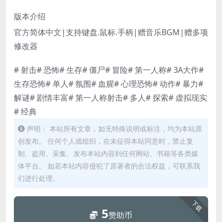
版本介绍
官方简体中文|支持键盘.鼠标.手柄|赠音乐BGM|赠多项
修改器
# 射击# 恐怖# 生存# 僵尸# 冒险# 第一人称# 3A大作#
生存恐怖# 单人# 氛围# 血腥# 心理恐怖# 动作# 暴力#
解谜# 剧情丰富# 第一人称射击# 多人# 探索# 虚拟现实
# 经典
声明： 本站所有文章，如无特殊说明或标注，均为本站原
创发布。 任何个人或组织，在未征得本站同意时，禁止复
制、盗用、采集、发布本站内容到任何网站、书籍等各类媒
体平台。 如若本站内容侵犯了原著者的合法权益，可联系我
们进行处理。
下载
5
赞助币