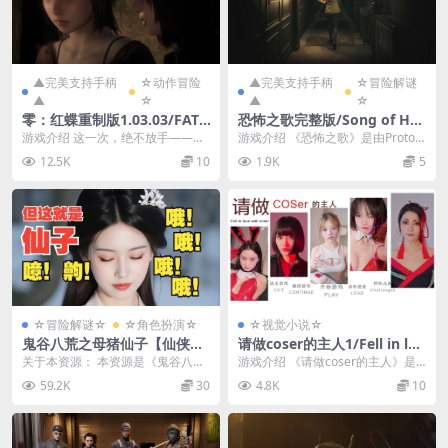
▲完美支持手柄
☆动作冒险
▲完美支持手柄
☆冒险解谜
▲
☆
▲
☆
零：红蝶重制版1.03.03/FATA
恐怖之歌完整版/Song of Hor
L FRAME II: Crimson Butter
ror Complete Edition
游戏介绍 这一次，绝不放手——
游戏介绍 《恐怖之歌》是由Protoc
fly REMAKE Ver1.03.03
凄美的恐怖，幽魅羽化。 游戏截图
ol Games制作发行的一款穿插有大
12.5K
10
1.9K
5
版本介绍 官方...
量剧...
☆冒险解谜☆
☆角色扮演☆
☆视觉小说☆
鬼谷八荒之母猪仙子【仙侠RP
请做coser的主人1/Fell in lov
G/中文/全方位魔改MOD版】
e with coser 1
关于本资源： 本资源是《鬼谷八
游戏介绍 《请做coser的主人》是
女档专用绅士魔改MOD整合版
荒》的魔改MOD整合版 这个和传统
一款模拟恋爱的全动态真人互动影
59.2K
30
4.8K
10
【带本体/专属MOD] [57.8
的鬼谷魔改版不同...
像作品，实景拍...
G】