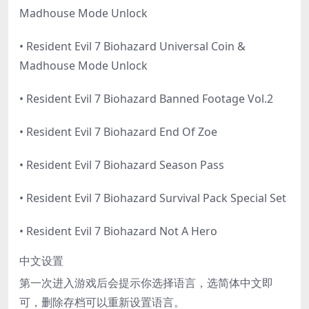
Madhouse Mode Unlock
• Resident Evil 7 Biohazard Universal Coin &
Madhouse Mode Unlock
• Resident Evil 7 Biohazard Banned Footage Vol.2
• Resident Evil 7 Biohazard End Of Zoe
• Resident Evil 7 Biohazard Season Pass
• Resident Evil 7 Biohazard Survival Pack Special Set
• Resident Evil 7 Biohazard Not A Hero
中文设置
第一次进入游戏后会提示你选择语言，选简体中文即
可，删除存档可以重新设置语言。