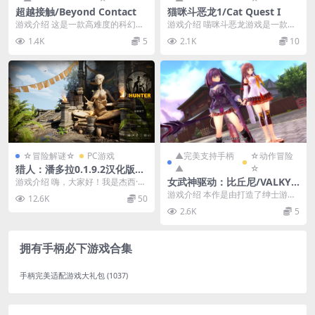
超越接触/Beyond Contact
猫咪斗恶龙1/Cat Quest I
游戏介绍 这是一款高难度的科幻生
游戏介绍 喵咪斗恶龙游戏是一款背
存游戏，故事发生在一个史诗般浩
景设定在奇喵猫世界的开放性 RPG
1.4K
5
2.1K
10
瀚的宇宙中，你将搁...
游戏！ 为了找...
☆冒险解谜☆
PC游戏
▲完美支持手柄
☆动作冒险
猎人：潘多拉0.1.9.2汉化版
▲
☆
【PC+安卓模拟器+3D大型生
女武神驱动：比丘尼/VALKYR
游戏介绍 嗨，大家好！我是杰西·戴
存/动作冒险+满属性存档】/T
维斯！ 我是一名太空海盗... 其实，
IE DRIVE -BHIKKHUNI-
游戏介绍 本作是由打造了绅士游戏
12.6K
50
he Hunter: Pandoruim【12
我曾是个...
《闪乱神乐》系列的制作人高木谦
2.6K
5
G】
一郎参与企划的美少...
拥有手柄必下游戏合集
手柄完美适配游戏大礼包
(1037)