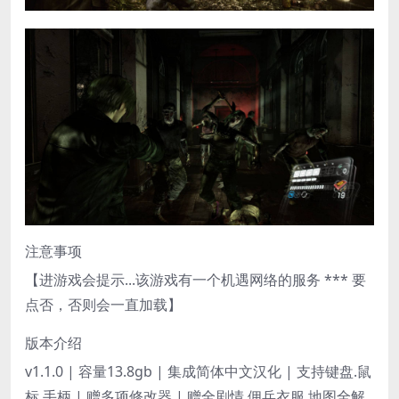
注意事项
【进游戏会提示...该游戏有一个机遇网络的服务 *** 要
点否，否则会一直加载】
版本介绍
v1.1.0 | 容量13.8gb | 集成简体中文汉化 | 支持键盘.鼠
标.手柄 | 赠多项修改器 | 赠全剧情.佣兵衣服.地图全解