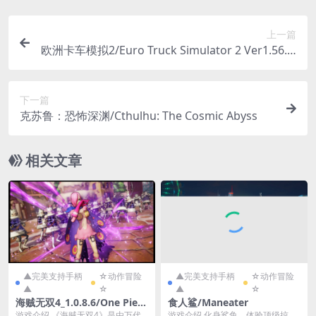
上一篇
欧洲卡车模拟2/Euro Truck Simulator 2 Ver1.56.1.
0s/整合全DLC
下一篇
克苏鲁：恐怖深渊/Cthulhu: The Cosmic Abyss
相关文章
▲完美支持手柄
☆动作冒险
▲完美支持手柄
☆动作冒险
▲
☆
▲
☆
海贼无双4_1.0.8.6/One Piec
食人鲨/Maneater
e: Pirate Warriors 4 Ver1.0.
游戏介绍 《海贼无双4》是由万代
游戏介绍 化身鲨鱼，体验顶级掠食