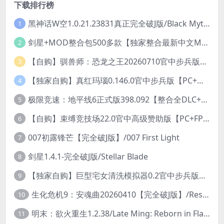
下载排行榜
黑神话W空1.0.21.23831真正完全破J版/Black Myth Wukong Ver1.0.21.23831
1
剑星+MOD整合包500多款【独家整合最新中文MOD管理器+可直连N网下载2000+MOD+集成CNS一键换肤】/Stellar Blade MOD Ver2026.5.18
2
【自购】驯兽师：恐龙之王20260710官中步兵版+全DLC【PC+安卓模拟器+3D大型生存SLG/动作冒险】/Tamer: King of Dinosaurs【19.6G】
3
【独家自购】真红玛瑙0.146.0官中步兵版【PC+安卓模拟器+ACT神作+存档+作弊】/纯净的红玛瑙/Pure Onyx【3.14G】
4
极限竞速：地平线6正式版398.092【整合全DLC+614辆车存档】/Forza Horizon 6
5
【自购】束缚竞技场22.0官中高级赞助版【PC+FPS枪战射击/ACT动作/捏人/团队】/Bondage Arena Premium【43.7G】
6
007初露锋芒【完全破J版】/007 First Light
7
剑星1.4.1-完全破J版/Stellar Blade
8
【独家自购】巨型宅女清洗模拟器0.2官中步兵版【PC+安卓模拟器+3D互动SLG/开放世界/2026.6.6日新作】/巨人老婆清洗模拟器/Giant Waifu Wash Simulator【3G】
9
生化危机9：安魂曲20260410【完全破J版】/Resident Evil Requiem 9
10
明末：欲火重生1.2.38/Late Ming: Reborn in Flames
11