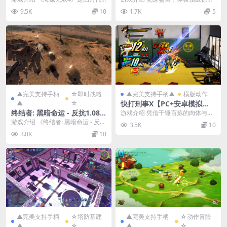
8.6
南梦宫与光荣联合打造的动作冒险
者称霸海洋的终极力量！《Maneat
9.5K
10
1.7K
5
游戏。本作为《海贼...
er》是一款...
▲完美支持手柄
☆即时战略
▲完美支持手柄▲
横版动作
▲
☆
快打刑事X【PC+安卓模拟
器】/RUSHING BEAT X: Ret
终结者: 黑暗命运 - 反抗1.08.1
游戏介绍 凭借千锤百炼的肉体与技
urn Of Brawl Brothers
173/Terminator: Dark Fate
巧讨伐巨恶。开辟新时代的横版动
游戏介绍 《终结者: 黑暗命运 - 反
3.5K
10
作游戏《Rushi...
- Defiance
抗》不仅仅是一款游戏，更是一场
3.0K
10
令肾上腺素飙...
▲完美支持手柄
☆塔防基建
▲完美支持手柄
☆动作冒险
▲
☆
▲
☆