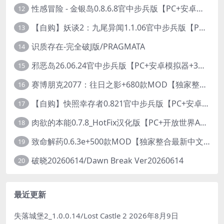
性感冒险 - 金银岛0.8.6.8官中步兵版【PC+安卓模拟器+3D生存冒险/开放世界/精品沙盒/扶她】/ Sensual Adventures - Treasure Island【9.3G】
12
【自购】妖谈2：九尾异闻1.1.06官中步兵版【PC+安卓模拟器+植物大战僵尸H版+塔防SLG】/Yokai Art 2- Tales of the Nine-Tails【4.13G】
13
识质存在-完全破J版/PRAGMATA
14
邪恶岛26.06.24官中步兵版【PC+安卓模拟器+3D大型生存/动作ACT/开放世界】/Wicked Island【7.53G】
15
赛博朋克2077：往日之影+680款MOD【独家整合最新中文MOD管理器+在线下载1.7万N网MOD】/Cyberpunk 2077 Ver2.31 MOD V2025.11.8
16
【自购】快照幸存者0.821官中步兵版【PC+安卓模拟器+肉鸽生存SLG/盗摄/偷拍】/Snapshot Survivor【643M】
17
肉欲的本能0.7.8_HotFix汉化版【PC+开放世界ACT/大作/UE5超高画质/扶她+超级存档】/Carnal Instinct【7.3G】
18
致命解药0.6.3e+500款MOD【独家整合最新中文MOD管理器+在线下载N网全部MOD】/The Killing Antidote Ver0.6.3e MOD Ver2026.3.12
19
破晓20260614/Dawn Break Ver20260614
20
最近更新
失落城堡2_1.0.0.14/Lost Castle 2
2026年8月9日