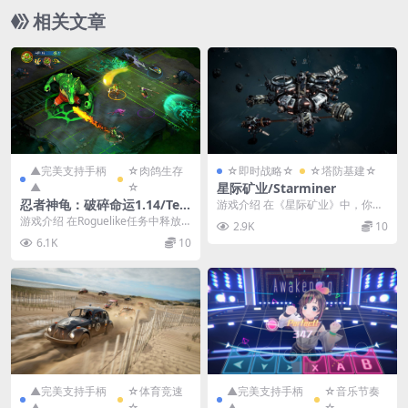
相关文章
▲完美支持手柄
☆肉鸽生存
☆即时战略☆
☆塔防基建☆
▲
☆
星际矿业/Starminer
忍者神龟：破碎命运1.14/Tee
游戏介绍 在《星际矿业》中，你将
nage Mutant Ninja Turtles:
在太空中打造一支舰队，通过开采
游戏介绍 在Roguelike任务中释放
2.9K
10
和售卖珍贵矿藏来谋...
Splintered Fate Ver1.14
乌龟之力，从大脚帮的手中救出斯
6.1K
10
普林特！掌...
▲完美支持手柄
☆体育竞速
▲完美支持手柄
☆音乐节奏
▲
☆
▲
☆