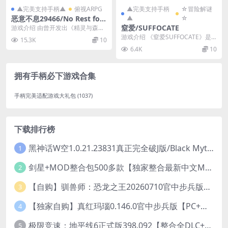
▲完美支持手柄▲
俯视ARPG
▲完美支持手柄
☆冒险解谜
恶意不息29466/No Rest for
▲
☆
the Wicked Ver29466
窒爱/SUFFOCATE
游戏介绍 由曾开发出《精灵与森
林》和《精灵与萤火意志》等获奖
游戏介绍 《窒爱SUFFOCATE》是
15.3K
10
作品的Moon St...
款第一人称生存恐怖游戏，故事发
6.4K
10
生在现代的台...
拥有手柄必下游戏合集
手柄完美适配游戏大礼包
(1037)
下载排行榜
黑神话W空1.0.21.23831真正完全破J版/Black Myth Wukong Ver1.0.21.23831
1
剑星+MOD整合包500多款【独家整合最新中文MOD管理器+可直连N网下载2000+MOD+集成CNS一键换肤】/Stellar Blade MOD Ver2026.5.18
2
【自购】驯兽师：恐龙之王20260710官中步兵版+全DLC【PC+安卓模拟器+3D大型生存SLG/动作冒险】/Tamer: King of Dinosaurs【19.6G】
3
【独家自购】真红玛瑙0.146.0官中步兵版【PC+安卓模拟器+ACT神作+存档+作弊】/纯净的红玛瑙/Pure Onyx【3.14G】
4
极限竞速：地平线6正式版398.092【整合全DLC+614辆车存档】/Forza Horizon 6
5