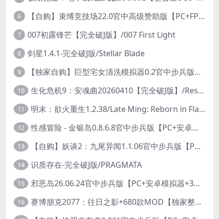
【自购】束缚竞技场22.0官中高级赞助版【PC+FPS枪战射击/ACT动作/捏人/团队】/Bondage Arena Premium【43.7G】
6
007初露锋芒【完全破J版】/007 First Light
7
剑星1.4.1-完全破J版/Stellar Blade
8
【独家自购】巨型宅女清洗模拟器0.2官中步兵版【PC+安卓模拟器+3D互动SLG/开放世界/2026.6.6日新作】/巨人老婆清洗模拟器/Giant Waifu Wash Simulator【3G】
9
生化危机9：安魂曲20260410【完全破J版】/Resident Evil Requiem 9
10
明末：欲火重生1.2.38/Late Ming: Reborn in Flames
11
性感冒险 - 金银岛0.8.6.8官中步兵版【PC+安卓模拟器+3D生存冒险/开放世界/精品沙盒/扶她】/ Sensual Adventures - Treasure Island【9.3G】
12
【自购】妖谈2：九尾异闻1.1.06官中步兵版【PC+安卓模拟器+植物大战僵尸H版+塔防SLG】/Yokai Art 2- Tales of the Nine-Tails【4.13G】
13
识质存在-完全破J版/PRAGMATA
14
邪恶岛26.06.24官中步兵版【PC+安卓模拟器+3D大型生存/动作ACT/开放世界】/Wicked Island【7.53G】
15
赛博朋克2077：往日之影+680款MOD【独家整合最新中文MOD管理器+在线下载1.7万N网MOD】/Cyberpunk 2077 Ver2.31 MOD V2025.11.8
16