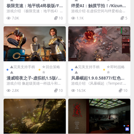
极限竞速：地平线4终极版/Fo
绊爱AI：触摸节拍！/Kizuna
rza Horizon 4 Ultimate Edit
AI - Touch the Beat!
游戏介绍 《极限竞速：地平线4》
游戏介绍 在虚拟空间与绊爱相会。
ion
是由微软发行的一款赛车竞速游
和绊爱一起游玩的全新节奏游戏登
7.0K
10
1.1K
5
戏，也是地平线系列的...
场！ 游戏截图 版...
▲完美支持手柄
☆回合策略
▲完美支持手柄
☆即时战略
▲
☆
▲
☆
漫威暗夜之子-虚拟机1.5版/M
风暴崛起1.9.0.58877/红色警
arvel's Midnight Suns HYP
戒续作/红警续作/Tempest Ri
游戏介绍 像超级英雄一样战斗和思
游戏介绍 《风暴崛起（Tempest Ri
ERVISOR
sing
考，对抗漫威宇宙的黑暗角落。 扮
sing）》是一款融合经典RTS精髓
2.8K
10
16.5K
10
演传奇猎人，成为...
与...