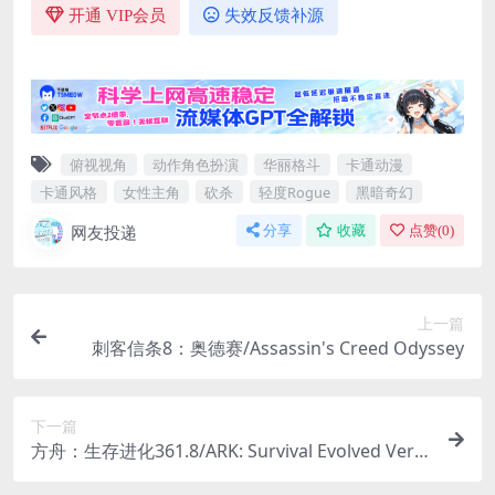
开通 VIP会员
失效反馈补源
俯视视角
动作角色扮演
华丽格斗
卡通动漫
卡通风格
女性主角
砍杀
轻度Rogue
黑暗奇幻
网友投递
分享
收藏
点赞(
0
)
上一篇
刺客信条8：奥德赛/Assassin's Creed Odyssey
下一篇
方舟：生存进化361.8/ARK: Survival Evolved Ver3
61.8